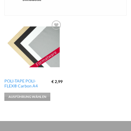
xTool
zur
Wunschliste
hinzufügen
Dieses
POLI-TAPE POLI-
€
2,99
FLEX® Carbon A4
Produkt
weist
AUSFÜHRUNG WÄHLEN
mehrere
Varianten
auf.
Die
Optionen
können