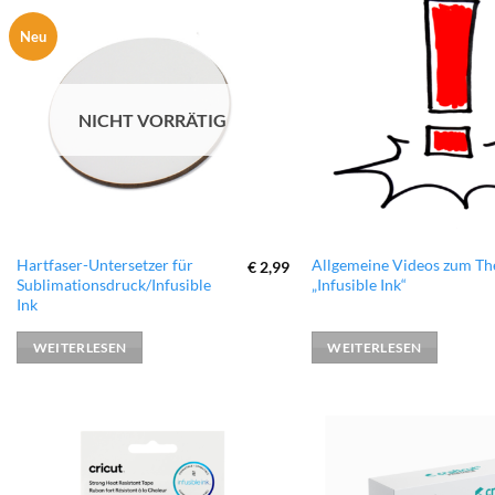
Neu
zur
Wunschliste
hinzufügen
NICHT VORRÄTIG
Hartfaser-Untersetzer für
Allgemeine Videos zum T
€
2,99
Sublimationsdruck/Infusible
„Infusible Ink“
Ink
WEITERLESEN
WEITERLESEN
zur
Wunschliste