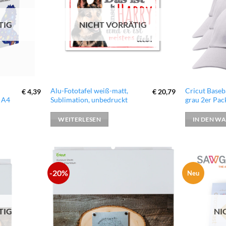
hinzufügen
hinzufügen
TIG
NICHT VORRÄTIG
Alu-Fototafel weiß-matt,
Cricut Baseb
€
4,39
€
20,79
 A4
Sublimation, unbedruckt
grau 2er Pac
WEITERLESEN
IN DEN W
-20%
Neu
zur
zur
Wunschliste
Wunschliste
hinzufügen
hinzufügen
TIG
NI