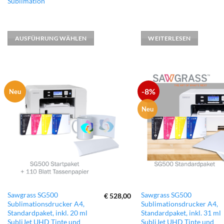
Sublimation
weist
mehrere
Varianten
AUSFÜHRUNG WÄHLEN
WEITERLESEN
auf.
Die
Optionen
können
auf
-8%
Neu
zur
der
Wunschliste
hinzufügen
Produktseite
Neu
gewählt
werden
Sawgrass SG500
Sawgrass SG500
€
528,00
Sublimationsdrucker A4,
Sublimationsdrucker A4,
Standardpaket, inkl. 20 ml
Standardpaket, inkl. 31 ml
SubliJet UHD Tinte und
SubliJet UHD Tinte und