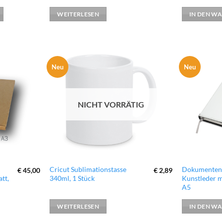
WEITERLESEN
IN DEN W
Neu
Neu
zur
zur
Wunschliste
Wunschliste
hinzufügen
hinzufügen
NICHT VORRÄTIG
Cricut Sublimationstasse
Dokumenten
€
45,00
€
2,89
tt,
340ml, 1 Stück
Kunstleder m
A5
WEITERLESEN
IN DEN W