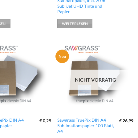
Standardpaket, inkl. 20 ml
SubliJet UHD Tinte und
Papier
SEN
WEITERLESEN
Neu
zur
zur
Wunschliste
Wunschliste
hinzufügen
hinzufügen
NICHT VORRÄTIG
uePix DIN A4
Sawgrass TruePix DIN A4
€
0,29
€
26,99
papier
Sublimationspapier 100 Blatt,
A4