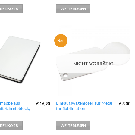
ARENKORB
WEITERLESEN
Neu
zur
zur
Wunschliste
Wunschliste
hinzufügen
hinzufügen
NICHT VORRÄTIG
mappe aus
Einkaufswagenlöser aus Metall
€
16,90
€
3,00
it Schreibblock,
für Sublimation
ARENKORB
WEITERLESEN