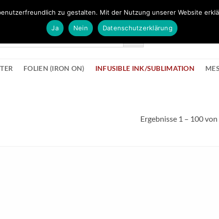
FÜR BÜROMATERIAL GEHT ES HIER ZUM BÜROPROFI SHOP
enutzerfreundlich zu gestalten. Mit der Nutzung unserer Website erklä
Ja
Nein
Datenschutzerklärung
KONTAK
STER
FOLIEN (IRON ON)
INFUSIBLE INK/SUBLIMATION
ME
Ergebnisse 1 – 100 von