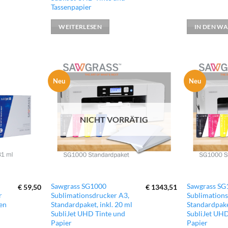
Tassenpapier
WEITERLESEN
IN DEN W
Neu
Neu
zur
zur
Wunschliste
Wunschliste
hinzufügen
hinzufügen
NICHT VORRÄTIG
Sawgrass SG1000
Sawgrass SG
€
59,50
€
1343,51
r
Sublimationsdrucker A3,
Sublimations
en
Standardpaket, inkl. 20 ml
Standardpaket
SubliJet UHD Tinte und
SubliJet UHD
Papier
Papier