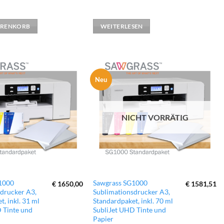
ARENKORB
WEITERLESEN
Neu
zur
zur
Wunschliste
Wunschliste
hinzufügen
hinzufügen
NICHT VORRÄTIG
1000
Sawgrass SG1000
€
1650,00
€
1581,51
drucker A3,
Sublimationsdrucker A3,
, inkl. 31 ml
Standardpaket, inkl. 70 ml
 Tinte und
SubliJet UHD Tinte und
Papier