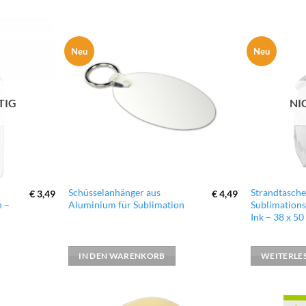
Neu
Neu
zur
zur
Wunschliste
Wunschliste
hinzufügen
hinzufügen
TIG
NI
Schüsselanhänger aus
Strandtasche
€
3,49
€
4,49
n –
Aluminium für Sublimation
Sublimations
Ink – 38 x 5
IN DEN WARENKORB
WEITERLE