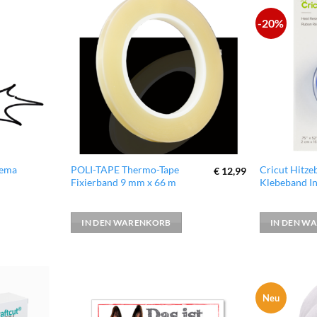
-20%
zur
zur
Wunschliste
Wunschliste
hinzufügen
hinzufügen
hema
POLI-TAPE Thermo-Tape
Cricut Hitze
€
12,99
Fixierband 9 mm x 66 m
Klebeband In
IN DEN WARENKORB
IN DEN W
Neu
zur
zur
Wunschliste
Wunschliste