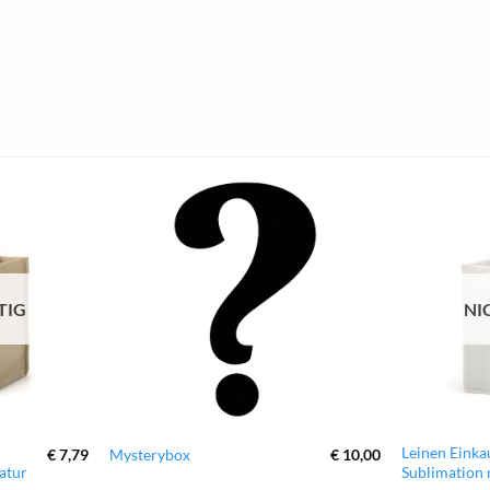
zur
zur
Wunschliste
Wunschliste
hinzufügen
hinzufügen
TIG
NI
Leinen Einka
Mysterybox
€
7,79
€
10,00
atur
Sublimation 