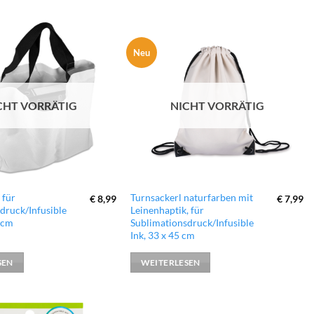
Neu
zur
zur
Wunschliste
Wunschliste
hinzufügen
hinzufügen
CHT VORRÄTIG
NICHT VORRÄTIG
 für
Turnsackerl naturfarben mit
€
8,99
€
7,99
druck/Infusible
Leinenhaptik, für
0 cm
Sublimationsdruck/Infusible
Ink, 33 x 45 cm
SEN
WEITERLESEN