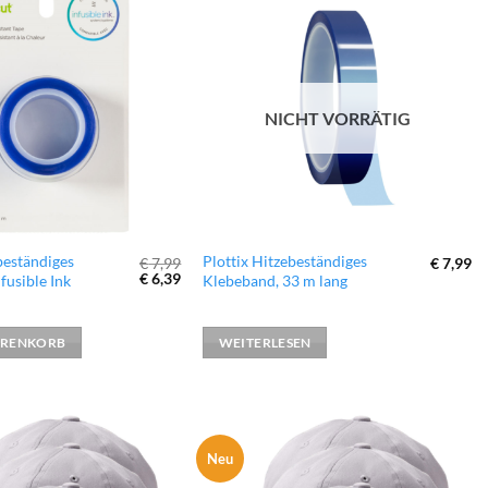
zur
zur
Wunschliste
Wunschliste
hinzufügen
hinzufügen
NICHT VORRÄTIG
beständiges
Plottix Hitzebeständiges
€
7,99
€
7,99
Ursprünglicher
Aktueller
€
6,39
fusible Ink
Klebeband, 33 m lang
Preis
Preis
war:
ist:
€ 7,99
€ 6,39.
ARENKORB
WEITERLESEN
Neu
zur
zur
Wunschliste
Wunschliste