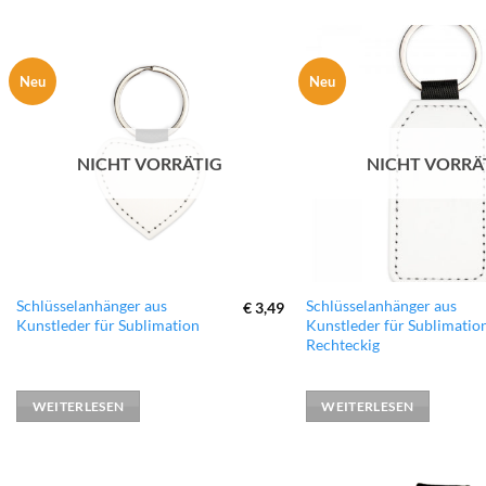
auf.
Die
Optionen
Neu
Neu
können
zur
Wunschliste
auf
hinzufügen
der
Produktseite
NICHT VORRÄTIG
NICHT VORRÄ
gewählt
werden
Schlüsselanhänger aus
Schlüsselanhänger aus
€
3,49
Kunstleder für Sublimation
Kunstleder für Sublimatio
Rechteckig
WEITERLESEN
WEITERLESEN