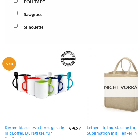
POLI-TAPE
Sawgrass
Silhouette
xTool
Neu
zur
Wunschliste
hinzufügen
NICHT VORRÄ
Dieses
Keramiktasse two tones gerade
Leinen Einkaufstasche für
€
4,99
mit Löffel, Duraglaze, für
Sublimation mit Henkel- N
Produkt