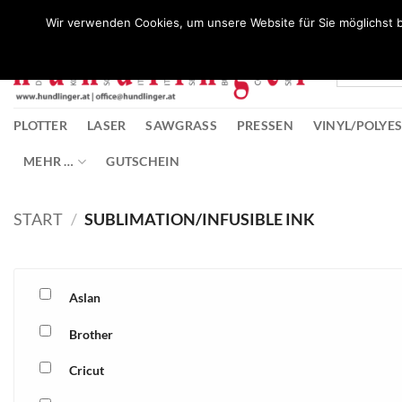
Zum
Wunschliste
Wir verwenden Cookies, um unsere Website für Sie möglichst b
Inhalt
springen
PLOTTER
LASER
SAWGRASS
PRESSEN
VINYL/POLYE
MEHR …
GUTSCHEIN
START
/
SUBLIMATION/INFUSIBLE INK
Aslan
Brother
Cricut