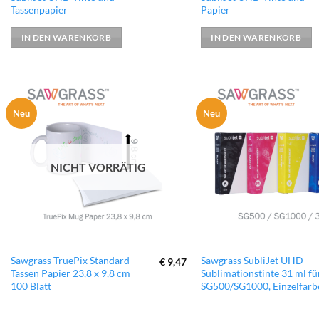
Tassenpapier
Papier
IN DEN WARENKORB
IN DEN WARENKORB
Neu
Neu
zur
Wunschliste
hinzufügen
NICHT VORRÄTIG
Dieses
Sawgrass TruePix Standard
Sawgrass SubliJet UHD
€
9,47
Tassen Papier 23,8 x 9,8 cm
Sublimationstinte 31 ml fü
Produkt
100 Blatt
SG500/SG1000, Einzelfarb
weist
mehrere