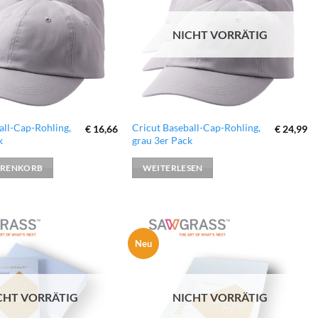
hinzufügen
hinzufügen
NICHT VORRÄTIG
all-Cap-Rohling,
Cricut Baseball-Cap-Rohling,
€
16,66
€
24,99
k
grau 3er Pack
ARENKORB
WEITERLESEN
Neu
zur
zur
Wunschliste
Wunschliste
hinzufügen
hinzufügen
CHT VORRÄTIG
NICHT VORRÄTIG