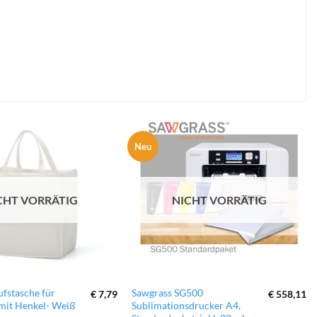
Neu
zur
zur
Wunschliste
Wunschliste
hinzufügen
hinzufügen
CHT VORRÄTIG
NICHT VORRÄTIG
ufstasche für
Sawgrass SG500
€
7,79
€
558,11
mit Henkel- Weiß
Sublimationsdrucker A4,