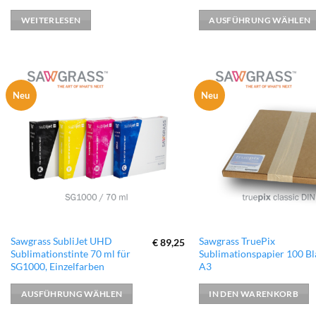
Varianten
WEITERLESEN
AUSFÜHRUNG WÄHLEN
auf.
Die
Optionen
können
auf
Neu
Neu
zur
der
Wunschliste
hinzufügen
Produktseite
gewählt
werden
Dieses
Sawgrass SubliJet UHD
Sawgrass TruePix
€
89,25
Sublimationstinte 70 ml für
Sublimationspapier 100 Bla
Produkt
SG1000, Einzelfarben
A3
weist
mehrere
AUSFÜHRUNG WÄHLEN
IN DEN WARENKORB
Varianten