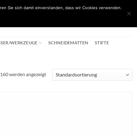
ren Sie sich damit einverstanden, dass wir Cookies verwenden.
0
T
08:30 - 18:00
+43 2982 2281
€
0,00
SSER/WERKZEUGE
SCHNEIDEMATTEN
STIFTE
 160 werden angezeigt