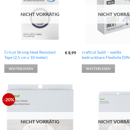
hinzufügen
NICHT VORRÄTIG
NICHT VORRÄ
Cricut Strong Heat Resistant
craftcut Subli – weiße
€
8,99
Tape (2,5 cm x 10 meter)
bedruckbare Flexfolie DIN
WEITERLESEN
WEITERLESEN
-20%
zur
Wunschliste
hinzufügen
NICHT VORRÄTIG
NICHT VORRÄ