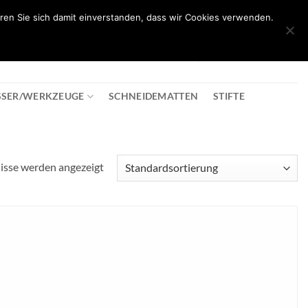
ren Sie sich damit einverstanden, dass wir Cookies verwenden.
0
T
08:30 - 18:00
+43 2982 2281
€
0,00
SSER/WERKZEUGE
SCHNEIDEMATTEN
STIFTE
nisse werden angezeigt