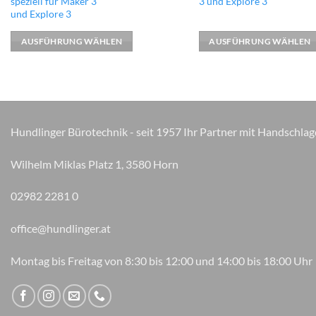
speziell für Maker 3
3 und Explore 3
weist
weist
und Explore 3
mehrere
mehrere
Varianten
Varianten
AUSFÜHRUNG WÄHLEN
AUSFÜHRUNG WÄHLEN
auf.
auf.
Die
Die
Optionen
Optionen
können
können
auf
auf
Hundlinger Bürotechnik - seit 1957 Ihr Partner mit Handschlag
der
der
Produktseite
Produktseite
Wilhelm Miklas Platz 1, 3580 Horn
gewählt
gewählt
werden
werden
02982 2281 0
office@hundlinger.at
Montag bis Freitag von 8:30 bis 12:00 und 14:00 bis 18:00 Uhr