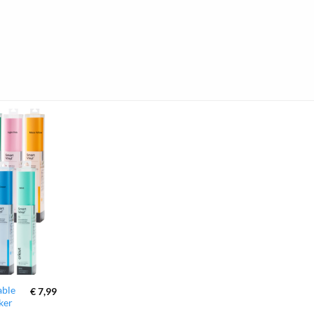
zur
Wunschliste
hinzufügen
able
€
7,99
ker