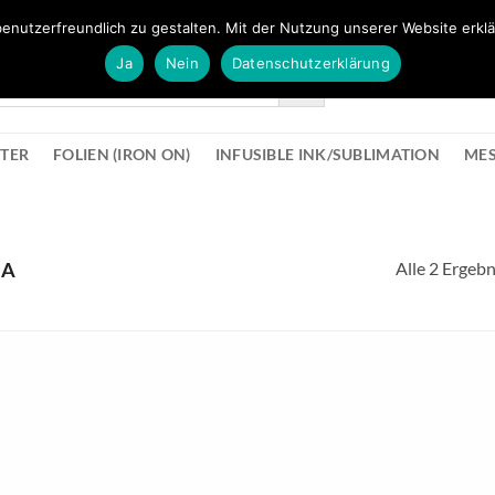
FÜR BÜROMATERIAL GEHT ES HIER ZUM BÜROPROFI SHOP
enutzerfreundlich zu gestalten. Mit der Nutzung unserer Website erklä
Ja
Nein
Datenschutzerklärung
KONTAK
STER
FOLIEN (IRON ON)
INFUSIBLE INK/SUBLIMATION
ME
Alle 2 Ergeb
UA