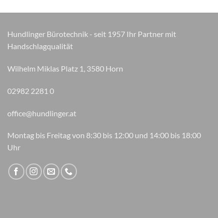
auf
auf
der
der
Produktseite
Produktseite
Hundlinger Bürotechnik - seit 1957 Ihr Partner mit
gewählt
gewählt
Handschlagqualität
werden
werden
Wilhelm Miklas Platz 1, 3580 Horn
02982 2281 0
office@hundlinger.at
Montag bis Freitag von 8:30 bis 12:00 und 14:00 bis 18:00
Uhr