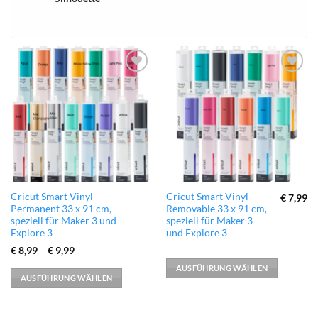
xTool
zur
zur
Wunschliste
Wunschliste
hinzufügen
hinzufügen
Dieses
Dieses
Cricut Smart Vinyl
Cricut Smart Vinyl
€
7,99
Permanent 33 x 91 cm,
Removable 33 x 91 cm,
Produkt
Produkt
speziell für Maker 3 und
speziell für Maker 3
weist
weist
Explore 3
und Explore 3
mehrere
mehrere
€
8,99
–
€
9,99
Varianten
Varianten
AUSFÜHRUNG WÄHLEN
auf.
auf.
AUSFÜHRUNG WÄHLEN
Die
Die
Optionen
Optionen
können
können