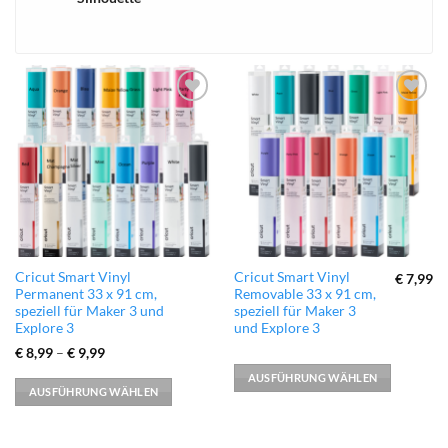
xTool
zur
zur
Wunschliste
Wunschliste
hinzufügen
hinzufügen
Dieses
Dieses
Cricut Smart Vinyl
Cricut Smart Vinyl
€
7,99
Permanent 33 x 91 cm,
Removable 33 x 91 cm,
Produkt
Produkt
speziell für Maker 3 und
speziell für Maker 3
weist
weist
Explore 3
und Explore 3
mehrere
mehrere
€
8,99
–
€
9,99
Varianten
Varianten
AUSFÜHRUNG WÄHLEN
auf.
auf.
AUSFÜHRUNG WÄHLEN
Die
Die
Optionen
Optionen
können
können