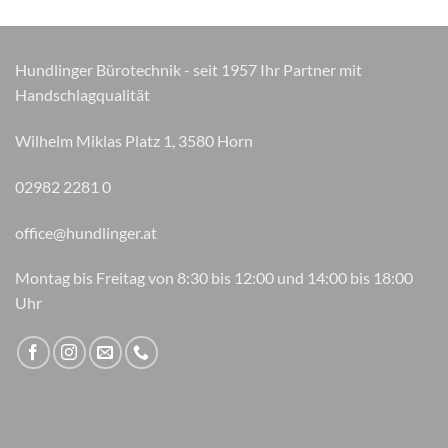
auf
auf
der
der
Produktseite
Produktseite
Hundlinger Bürotechnik - seit 1957 Ihr Partner mit
gewählt
gewählt
Handschlagqualität
werden
werden
Wilhelm Miklas Platz 1, 3580 Horn
02982 2281 0
office@hundlinger.at
Montag bis Freitag von 8:30 bis 12:00 und 14:00 bis 18:00
Uhr