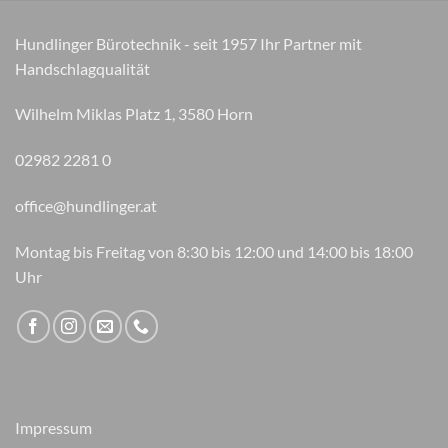
auf
der
Hundlinger Bürotechnik - seit 1957 Ihr Partner mit
Produktseite
Handschlagqualität
gewählt
werden
Wilhelm Miklas Platz 1, 3580 Horn
02982 2281 0
office@hundlinger.at
Montag bis Freitag von 8:30 bis 12:00 und 14:00 bis 18:00
Uhr
Impressum