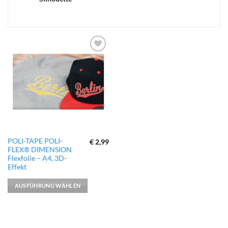
xTool
zur
Wunschliste
hinzufügen
Dieses
POLI-TAPE POLI-
€
2,99
FLEX® DIMENSION
Produkt
Flexfolie – A4, 3D-
weist
Effekt
mehrere
Varianten
AUSFÜHRUNG WÄHLEN
auf.
Die
Optionen
können