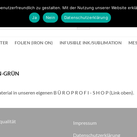
FÜR BÜROMATERIAL GEHT ES HIER ZUM BÜROPROFI SHOP
enutzerfreundlich zu gestalten. Mit der Nutzung unserer Website erklä
Ja
Nein
Datenschutzerklärung
KONTAK
STER
FOLIEN (IRON ON)
INFUSIBLE INK/SUBLIMATION
ME
N-GRÜN
terial in unseren eigenen B Ü R O P R O F I - S H O P (Link oben).
qualität
Impressum
Datenschutzerklärung