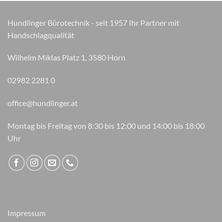
können
auf
Hundlinger Bürotechnik - seit 1957 Ihr Partner mit
der
Handschlagqualität
Produktseite
gewählt
Wilhelm Miklas Platz 1, 3580 Horn
werden
02982 2281 0
office@hundlinger.at
Montag bis Freitag von 8:30 bis 12:00 und 14:00 bis 18:00
Uhr
Impressum