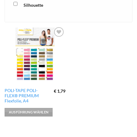
Silhouette
xTool
zur
Wunschliste
hinzufügen
Dieses
POLI-TAPE POLI-
€
1,79
FLEX® PREMIUM
Produkt
Flexfolie, A4
weist
mehrere
AUSFÜHRUNG WÄHLEN
Varianten
auf.
Die
Optionen