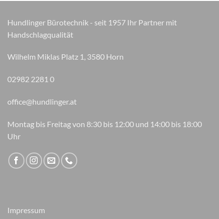
können
auf
Hundlinger Bürotechnik - seit 1957 Ihr Partner mit
der
Handschlagqualität
Produktseite
gewählt
Wilhelm Miklas Platz 1, 3580 Horn
werden
02982 2281 0
office@hundlinger.at
Montag bis Freitag von 8:30 bis 12:00 und 14:00 bis 18:00
Uhr
Impressum