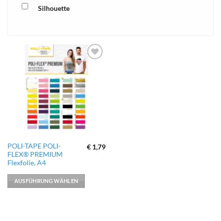
Silhouette
xTool
zur
Wunschliste
hinzufügen
Dieses
POLI-TAPE POLI-
€
1,79
FLEX® PREMIUM
Produkt
Flexfolie, A4
weist
mehrere
AUSFÜHRUNG WÄHLEN
Varianten
auf.
Die
Optionen