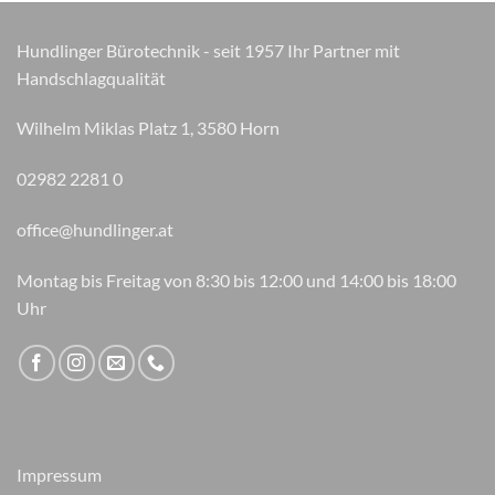
können
auf
Hundlinger Bürotechnik - seit 1957 Ihr Partner mit
der
Handschlagqualität
Produktseite
gewählt
Wilhelm Miklas Platz 1, 3580 Horn
werden
02982 2281 0
office@hundlinger.at
Montag bis Freitag von 8:30 bis 12:00 und 14:00 bis 18:00
Uhr
Impressum