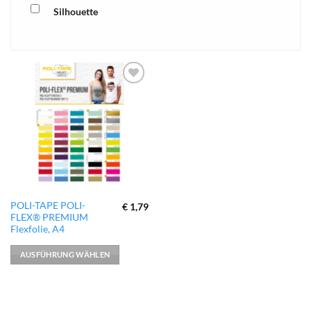
Silhouette
xTool
zur
Wunschliste
hinzufügen
Dieses
POLI-TAPE POLI-
€
1,79
FLEX® PREMIUM
Produkt
Flexfolie, A4
weist
mehrere
AUSFÜHRUNG WÄHLEN
Varianten
auf.
Die
Optionen