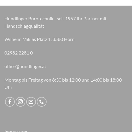
können
auf
der
Hundlinger Bürotechnik - seit 1957 Ihr Partner mit
Produktseite
Handschlagqualität
gewählt
werden
Wilhelm Miklas Platz 1, 3580 Horn
02982 2281 0
office@hundlinger.at
Montag bis Freitag von 8:30 bis 12:00 und 14:00 bis 18:00
Uhr
Impressum