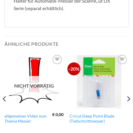
Halter für Automatik-Messer der ScanNCut DX
Serie (separat erhältlich).
ÄHNLICHE PRODUKTE
-20%
zur
zur
Wunschliste
Wunschliste
hinzufügen
hinzufügen
NICHT VORRÄTIG
€
0,00
allgemeines Video zum
Cricut Deep Point Blade
Thema Messer
(Tiefschnittmesser)