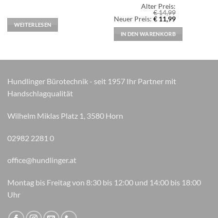
Alter Preis:
€
14,99
Ursprünglicher
Aktueller
Neuer Preis:
€
11,99
Preis
Preis
WEITERLESEN
war:
ist:
IN DEN WARENKORB
€ 14,99
€ 11,99.
Hundlinger Bürotechnik - seit 1957 Ihr Partner mit
Handschlagqualität
Wilhelm Miklas Platz 1, 3580 Horn
02982 2281 0
office@hundlinger.at
Montag bis Freitag von 8:30 bis 12:00 und 14:00 bis 18:00
Uhr