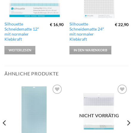
Silhouette
Silhouette
€
16,90
€
22,90
Schneidematte 12″
Schneidematte 24″
mit normaler
mit normaler
Klebkraft
Klebkraft
WEITERLESEN
IN DEN WARENKORB
ÄHNLICHE PRODUKTE
zur
zur
Wunschliste
Wunschliste
hinzufügen
hinzufügen
NICHT VORRÄTIG