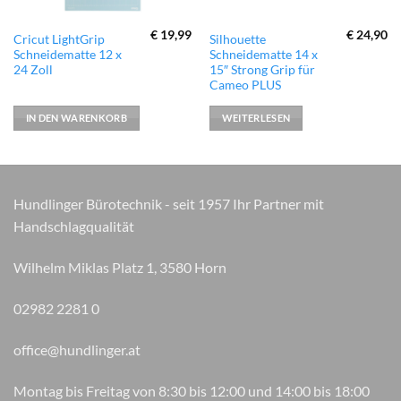
€
19,99
€
24,90
Cricut LightGrip
Silhouette
Schneidematte 12 x
Schneidematte 14 x
24 Zoll
15″ Strong Grip für
Cameo PLUS
IN DEN WARENKORB
WEITERLESEN
Hundlinger Bürotechnik - seit 1957 Ihr Partner mit
Handschlagqualität
Wilhelm Miklas Platz 1, 3580 Horn
02982 2281 0
office@hundlinger.at
Montag bis Freitag von 8:30 bis 12:00 und 14:00 bis 18:00