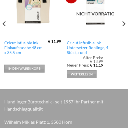
Wunschliste
Wunschliste
hinzufügen
hinzufügen
NICHT VORRÄTIG
€
11,99
Cricut Infusible Ink
Cricut Infusible Ink
Einkaufstasche 48 cm
Untersetzer Rohlinge, 4
x 35,5 cm
Stück, rund
Alter Preis:
€
13,99
Ursprünglicher
Aktueller
Neuer Preis:
€
11,19
Preis
Preis
IN DEN WARENKORB
war:
ist:
WEITERLESEN
€ 13,99
€ 11,19.
Hundlinger Bürotechnik - seit 1957 Ihr Partner mit
Handschlagqualität
Wilhelm Miklas Platz 1, 3580 Horn