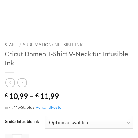
START
/
SUBLIMATION/INFUSIBLE INK
Cricut Damen T-Shirt V-Neck für Infusible
Ink
10,99
–
11,99
€
€
inkl. MwSt.
plus
Versandkosten
Größe Infusible Ink
Cricut Damen T-Shirt V-Neck für Infusible Ink Menge