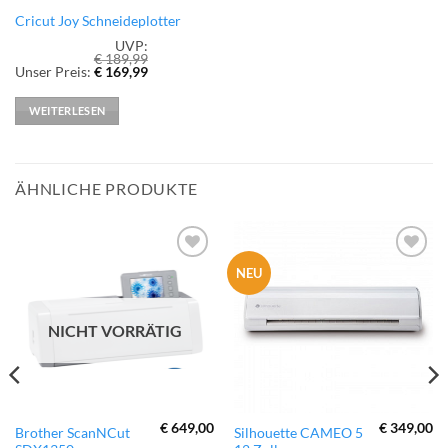
Cricut Joy Schneideplotter
UVP:
€
189,99
Ursprünglicher
Aktueller
Unser Preis:
€
169,99
Preis
Preis
war:
ist:
€ 189,99
€ 169,99.
WEITERLESEN
ÄHNLICHE PRODUKTE
zur
zur
NEU
Wunschliste
Wunschliste
hinzufügen
hinzufügen
NICHT VORRÄTIG
€
649,00
€
349,00
Brother ScanNCut
Silhouette CAMEO 5