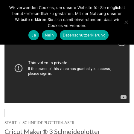
Zum
Wir verwenden Cookies, um unsere Website für Sie möglichst
0
Inhalt
benutzerfreundlich zu gestalten. Mit der Nutzung unserer
springen
Website erklären Sie sich damit einverstanden, dass wir
Cookies verwenden.
Ja
Nein
Datenschutzerklärung
zur
Wunschliste
hinzufügen
START
/
SCHNEIDEPLOTTER/LASER
Cricut Maker® 3 Schneideplotter