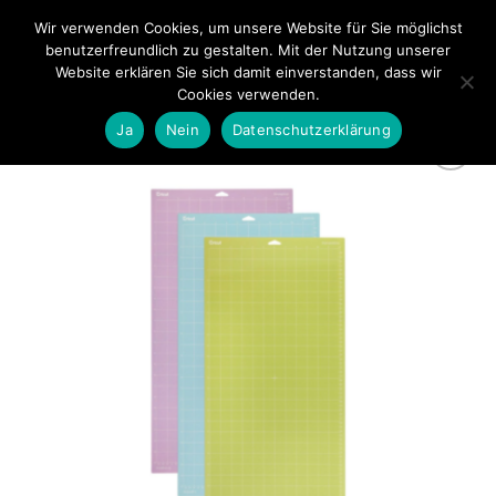
Zum
Wir verwenden Cookies, um unsere Website für Sie möglichst
0
Inhalt
benutzerfreundlich zu gestalten. Mit der Nutzung unserer
springen
Website erklären Sie sich damit einverstanden, dass wir
Cookies verwenden.
Ja
Nein
Datenschutzerklärung
zur
Wunschliste
hinzufügen