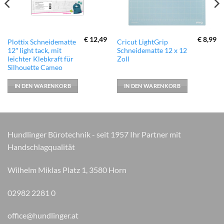
€
12,49
€
8,99
Plottix Schneidematte
Cricut LightGrip
12″ light tack, mit
Schneidematte 12 x 12
leichter Klebkraft für
Zoll
Silhouette Cameo
IN DEN WARENKORB
IN DEN WARENKORB
Hundlinger Bürotechnik - seit 1957 Ihr Partner mit
Handschlagqualität
Wilhelm Miklas Platz 1, 3580 Horn
02982 2281 0
office@hundlinger.at