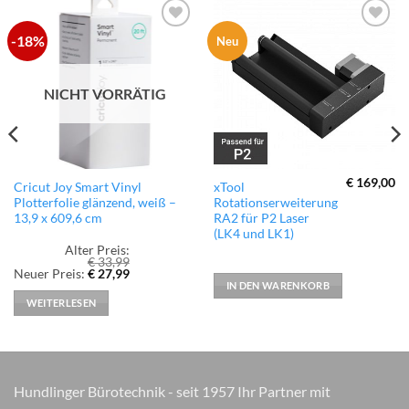
-18%
zur
zur
Neu
Wunschliste
Wunschliste
hinzufügen
hinzufügen
NICHT VORRÄTIG
€
169,00
Cricut Joy Smart Vinyl
xTool
Plotterfolie glänzend, weiß –
Rotationserweiterung
13,9 x 609,6 cm
RA2 für P2 Laser
(LK4 und LK1)
Alter Preis:
€
33,99
Ursprünglicher
Aktueller
Neuer Preis:
€
27,99
Preis
Preis
IN DEN WARENKORB
war:
ist:
WEITERLESEN
€ 33,99
€ 27,99.
Hundlinger Bürotechnik - seit 1957 Ihr Partner mit