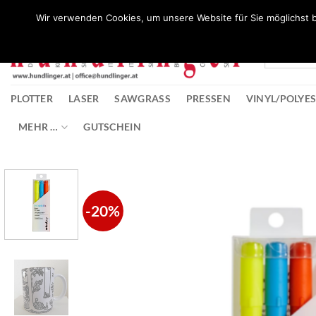
Zum
Wunschliste
Wir verwenden Cookies, um unsere Website für Sie möglichst b
Inhalt
springen
PLOTTER
LASER
SAWGRASS
PRESSEN
VINYL/POLYE
MEHR …
GUTSCHEIN
-20%