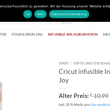
FÜR BÜROMATERIAL GEHT ES HIER ZUM BÜROPROFI SHOP
enutzerfreundlich zu gestalten. Mit der Nutzung unserer Website erklä
Ja
Nein
Datenschutzerklärung
KONTAK
STER
FOLIEN (IRON ON)
INFUSIBLE INK/SUBLIMATION
ME
START
/
STIFTE UND STIFTEHA
Cricut infusible I
zur
Joy
Wunschliste
hinzufügen
Alter Preis:
10,99
€
inkl. 20 % MwSt.
plus
Versandkos