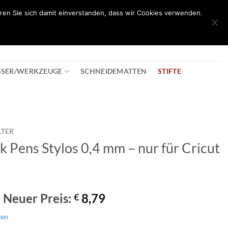
ren Sie sich damit einverstanden, dass wir Cookies verwenden.
0
T
08:30 - 18:00
+43 2982 2281
€
0,00
SSER/WERKZEUGE
SCHNEIDEMATTEN
STIFTE
LTER
nk Pens Stylos 0,4 mm – nur für Cricut
Ursprünglicher
Aktueller
Neuer Preis:
8,79
€
Preis
Preis
ten
war:
ist: