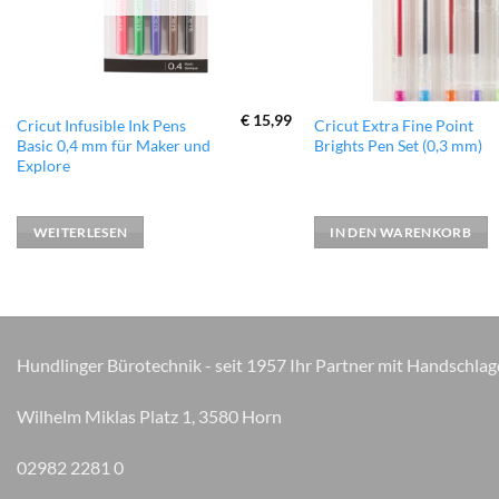
€
15,99
Cricut Infusible Ink Pens
Cricut Extra Fine Point
Basic 0,4 mm für Maker und
Brights Pen Set (0,3 mm)
Explore
WEITERLESEN
IN DEN WARENKORB
Hundlinger Bürotechnik - seit 1957 Ihr Partner mit Handschlag
Wilhelm Miklas Platz 1, 3580 Horn
02982 2281 0