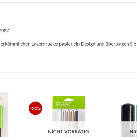
range
herkömmlichen Laserdruckerpapier ein Design und übertragen Sie es
-20%
zur
zur
Wunschliste
Wunschliste
hinzufügen
hinzufügen
NICHT VORRÄTIG
NI