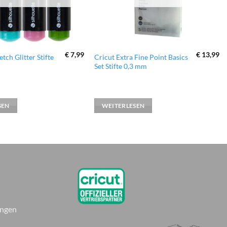
€
7,99
€
13,99
etch Glitter Stifte
Cricut Extra Fine Point Basics
Set Stifte 0,3 mm
SEN
WEITERLESEN
ungen