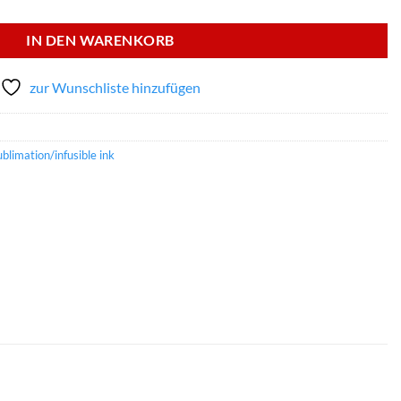
€ 10,99
€ 8,79.
IN DEN WARENKORB
zur Wunschliste hinzufügen
ublimation/infusible ink