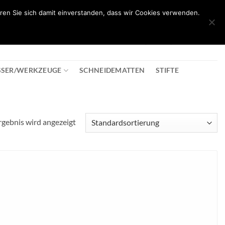
ren Sie sich damit einverstanden, dass wir Cookies verwenden.
0
T
08:30 - 18:00
+43 2982 2281
€
0,00
SSER/WERKZEUGE
SCHNEIDEMATTEN
STIFTE
rgebnis wird angezeigt