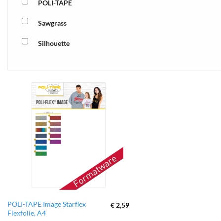
POLI-TAPE
Sawgrass
Silhouette
xTool
zur
Wunschliste
hinzufügen
Dieses
POLI-TAPE Image Starflex
€
2,59
Flexfolie, A4
Produkt