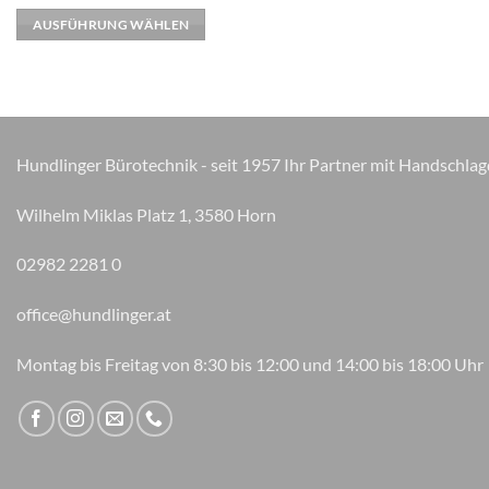
weist
AUSFÜHRUNG WÄHLEN
mehrere
Varianten
auf.
Die
Optionen
können
Hundlinger Bürotechnik - seit 1957 Ihr Partner mit Handschlag
auf
der
Wilhelm Miklas Platz 1, 3580 Horn
Produktseite
gewählt
02982 2281 0
werden
office@hundlinger.at
Montag bis Freitag von 8:30 bis 12:00 und 14:00 bis 18:00 Uhr