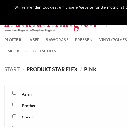
Zum
Wunschliste
Wir verwenden Cookies, um unsere Website für Sie möglichst b
Inhalt
springen
PLOTTER
LASER
SAWGRASS
PRESSEN
VINYL/POLYE
MEHR …
GUTSCHEIN
START
/
PRODUKT STAR FLEX
/
PINK
Aslan
Brother
Cricut