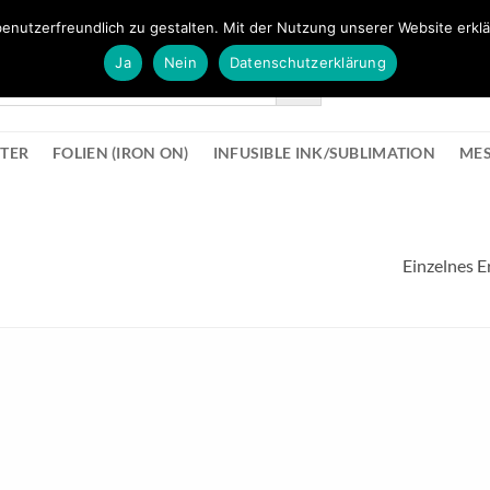
FÜR BÜROMATERIAL GEHT ES HIER ZUM BÜROPROFI SHOP
enutzerfreundlich zu gestalten. Mit der Nutzung unserer Website erklä
Ja
Nein
Datenschutzerklärung
KONTAK
STER
FOLIEN (IRON ON)
INFUSIBLE INK/SUBLIMATION
ME
Einzelnes E