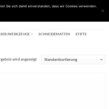
ren Sie sich damit einverstanden, dass wir Cookies verwenden.
0
T
08:30 - 18:00
+43 2982 2281
€
0,00
SSER/WERKZEUGE
SCHNEIDEMATTEN
STIFTE
rgebnis wird angezeigt