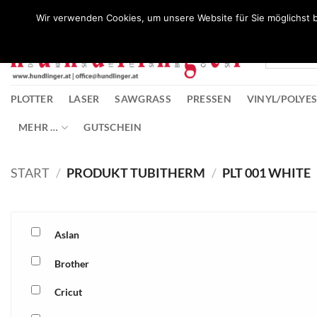
Zum
Wunschliste
Wir verwenden Cookies, um unsere Website für Sie möglichst b
Inhalt
springen
PLOTTER
LASER
SAWGRASS
PRESSEN
VINYL/POLYE
MEHR …
GUTSCHEIN
START
/
PRODUKT TUBITHERM
/
PLT 001 WHITE
Aslan
Brother
Cricut