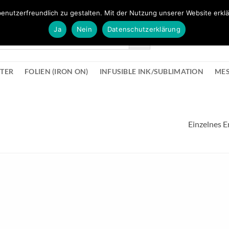
FÜR BÜROMATERIAL GEHT ES HIER ZUM BÜROPROFI SHOP
enutzerfreundlich zu gestalten. Mit der Nutzung unserer Website erklä
Ja
Nein
Datenschutzerklärung
KONTAK
STER
FOLIEN (IRON ON)
INFUSIBLE INK/SUBLIMATION
ME
Einzelnes E