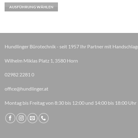
weist
AUSFÜHRUNG WÄHLEN
mehrere
Varianten
auf.
Die
Optionen
können
Hundlinger Bürotechnik - seit 1957 Ihr Partner mit Handschlag
auf
der
Wilhelm Miklas Platz 1, 3580 Horn
Produktseite
gewählt
02982 2281 0
werden
office@hundlinger.at
Montag bis Freitag von 8:30 bis 12:00 und 14:00 bis 18:00 Uhr