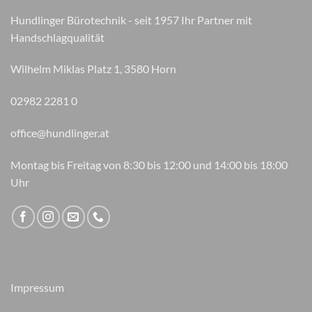
können
Hundlinger Bürotechnik - seit 1957 Ihr Partner mit
auf
Handschlagqualität
der
Produktseite
Wilhelm Miklas Platz 1, 3580 Horn
gewählt
werden
02982 2281 0
office@hundlinger.at
Montag bis Freitag von 8:30 bis 12:00 und 14:00 bis 18:00
Uhr
Impressum