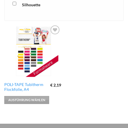
Silhouette
xTool
zur
Wunschliste
hinzufügen
Dieses
POLI-TAPE Tubitherm
€
2,19
Flockfolie, A4
Produkt
weist
AUSFÜHRUNG WÄHLEN
mehrere
Varianten
auf.
Die
Optionen