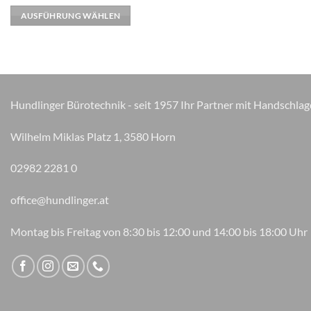
weist
AUSFÜHRUNG WÄHLEN
mehrere
Varianten
auf.
Die
Optionen
können
Hundlinger Bürotechnik - seit 1957 Ihr Partner mit Handschlag
auf
der
Wilhelm Miklas Platz 1, 3580 Horn
Produktseite
gewählt
02982 2281 0
werden
office@hundlinger.at
Montag bis Freitag von 8:30 bis 12:00 und 14:00 bis 18:00 Uhr