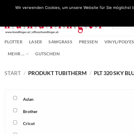
Zum
Wunschliste
Wir verwenden Cookies, um unsere Website für Sie möglichst b
Inhalt
springen
PLOTTER
LASER
SAWGRASS
PRESSEN
VINYL/POLYE
MEHR …
GUTSCHEIN
START
/
PRODUKT TUBITHERM
/
PLT 320 SKY BL
Aslan
Brother
Cricut