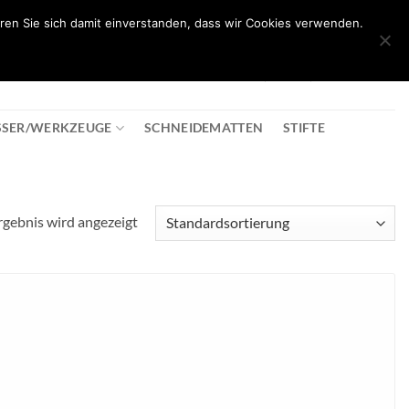
ren Sie sich damit einverstanden, dass wir Cookies verwenden.
0
T
08:30 - 18:00
+43 2982 2281
€
0,00
SSER/WERKZEUGE
SCHNEIDEMATTEN
STIFTE
rgebnis wird angezeigt