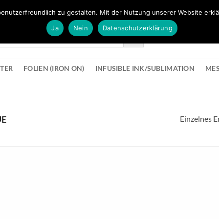
FÜR BÜROMATERIAL GEHT ES HIER ZUM BÜROPROFI SHOP
enutzerfreundlich zu gestalten. Mit der Nutzung unserer Website erklä
Ja
Nein
Datenschutzerklärung
KONTAK
STER
FOLIEN (IRON ON)
INFUSIBLE INK/SUBLIMATION
ME
Einzelnes E
UE