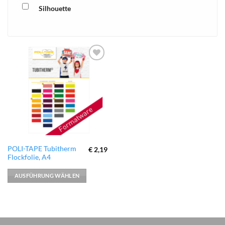
Silhouette
xTool
zur
Wunschliste
hinzufügen
Dieses
POLI-TAPE Tubitherm
€
2,19
Flockfolie, A4
Produkt
weist
AUSFÜHRUNG WÄHLEN
mehrere
Varianten
auf.
Die
Optionen