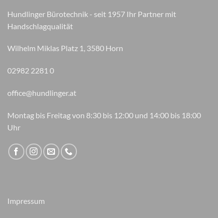
können
Hundlinger Bürotechnik - seit 1957 Ihr Partner mit
auf
Handschlagqualität
der
Produktseite
Wilhelm Miklas Platz 1, 3580 Horn
gewählt
werden
02982 2281 0
office@hundlinger.at
Montag bis Freitag von 8:30 bis 12:00 und 14:00 bis 18:00
Uhr
Impressum