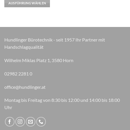
mehrere
AUSFÜHRUNG WÄHLEN
Varianten
auf.
Die
Optionen
können
auf
Hundlinger Bürotechnik - seit 1957 Ihr Partner mit
der
Handschlagqualität
Produktseite
gewählt
Wilhelm Miklas Platz 1, 3580 Horn
werden
02982 2281 0
office@hundlinger.at
Montag bis Freitag von 8:30 bis 12:00 und 14:00 bis 18:00
Uhr