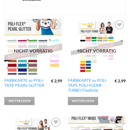
xTool
zur
zur
Wunschliste
Wunschliste
hinzufügen
hinzufügen
NICHT VORRÄTIG
NICHT VORRÄTIG
FARBKARTE zu POLI-
FARBKARTE zu POLI-
€
2,99
€
2,99
TAPE PEARL GLITTER
TAPE POLI-FLEX®
TURBO Flexfolie
WEITERLESEN
WEITERLESEN