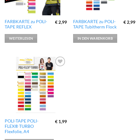
FARBKARTE zu POLI-
FARBKARTE zu POLI-
€
2,99
€
2,99
TAPE REFLEX
TAPE Tubitherm Flock
WEITERLESEN
IN DEN WARENKORB
zur
Wunschliste
hinzufügen
Dieses
POLI-TAPE POLI-
€
1,99
FLEX® TURBO
Produkt
Flexfolie, A4
weist