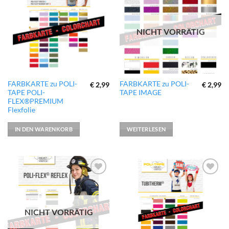
zur
zur
Wunschliste
Wunschliste
hinzufügen
hinzufügen
NICHT VORRÄTIG
FARBKARTE zu POLI-
FARBKARTE zu POLI-
€
2,99
€
2,99
TAPE POLI-
TAPE IMAGE
FLEX®PREMIUM
Flexfolie
IN DEN WARENKORB
WEITERLESEN
zur
zur
Wunschliste
Wunschliste
hinzufügen
hinzufügen
NICHT VORRÄTIG