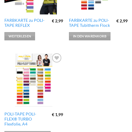
FARBKARTE zu POLI-
FARBKARTE zu POLI-
€
2,99
€
2,99
TAPE REFLEX
TAPE Tubitherm Flock
WEITERLESEN
IN DEN WARENKORB
zur
Wunschliste
hinzufügen
Dieses
POLI-TAPE POLI-
€
1,99
FLEX® TURBO
Produkt
Flexfolie, A4
weist