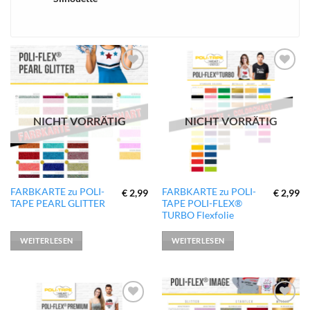
xTool
zur
zur
Wunschliste
Wunschliste
hinzufügen
hinzufügen
NICHT VORRÄTIG
NICHT VORRÄTIG
FARBKARTE zu POLI-
FARBKARTE zu POLI-
€
2,99
€
2,99
TAPE PEARL GLITTER
TAPE POLI-FLEX®
TURBO Flexfolie
WEITERLESEN
WEITERLESEN