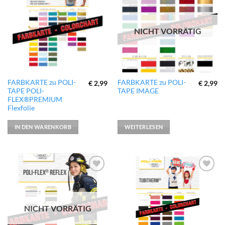
zur
zur
Wunschliste
Wunschliste
hinzufügen
hinzufügen
NICHT VORRÄTIG
FARBKARTE zu POLI-
FARBKARTE zu POLI-
€
2,99
€
2,99
TAPE POLI-
TAPE IMAGE
FLEX®PREMIUM
Flexfolie
IN DEN WARENKORB
WEITERLESEN
zur
zur
Wunschliste
Wunschliste
hinzufügen
hinzufügen
NICHT VORRÄTIG