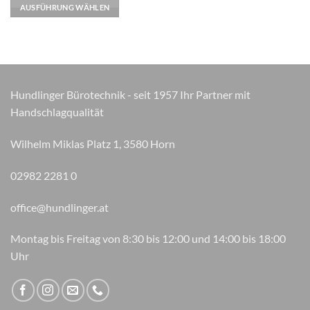
mehrere
AUSFÜHRUNG WÄHLEN
Varianten
auf.
Die
Optionen
können
auf
Hundlinger Bürotechnik - seit 1957 Ihr Partner mit
der
Handschlagqualität
Produktseite
gewählt
Wilhelm Miklas Platz 1, 3580 Horn
werden
02982 2281 0
office@hundlinger.at
Montag bis Freitag von 8:30 bis 12:00 und 14:00 bis 18:00
Uhr