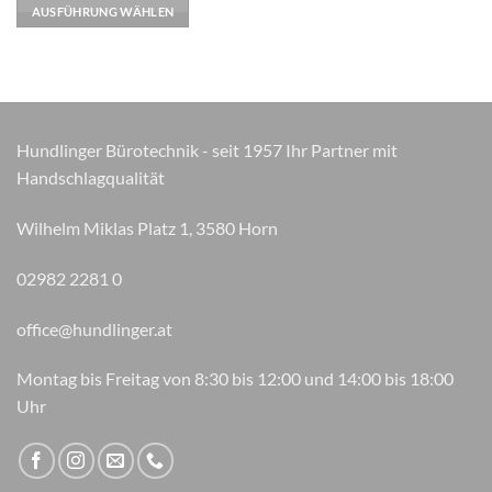
mehrere
AUSFÜHRUNG WÄHLEN
Varianten
auf.
Die
Optionen
können
auf
Hundlinger Bürotechnik - seit 1957 Ihr Partner mit
der
Handschlagqualität
Produktseite
gewählt
Wilhelm Miklas Platz 1, 3580 Horn
werden
02982 2281 0
office@hundlinger.at
Montag bis Freitag von 8:30 bis 12:00 und 14:00 bis 18:00
Uhr