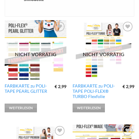
xTool
zur
zur
Wunschliste
Wunschliste
hinzufügen
hinzufügen
NICHT VORRÄTIG
NICHT VORRÄTIG
FARBKARTE zu POLI-
FARBKARTE zu POLI-
€
2,99
€
2,99
TAPE PEARL GLITTER
TAPE POLI-FLEX®
TURBO Flexfolie
WEITERLESEN
WEITERLESEN