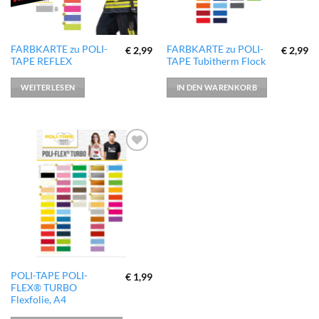
FARBKARTE zu POLI-
FARBKARTE zu POLI-
€
2,99
€
2,99
TAPE REFLEX
TAPE Tubitherm Flock
WEITERLESEN
IN DEN WARENKORB
zur
Wunschliste
hinzufügen
Dieses
POLI-TAPE POLI-
€
1,99
FLEX® TURBO
Produkt
Flexfolie, A4
weist