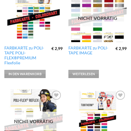
zur
zur
Wunschliste
Wunschliste
hinzufügen
hinzufügen
NICHT VORRÄTIG
FARBKARTE zu POLI-
FARBKARTE zu POLI-
€
2,99
€
2,99
TAPE POLI-
TAPE IMAGE
FLEX®PREMIUM
Flexfolie
IN DEN WARENKORB
WEITERLESEN
zur
zur
Wunschliste
Wunschliste
hinzufügen
hinzufügen
NICHT VORRÄTIG