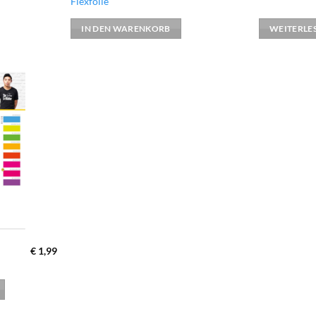
Flexfolie
IN DEN WARENKORB
WEITERLE
zur
Wunschliste
hinzufügen
€
1,99