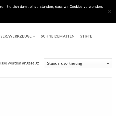
ren Sie sich damit einverstanden, dass wir Cookies verwenden.
0
T
08:30 - 18:00
+43 2982 2281
€
0,00
SSER/WERKZEUGE
SCHNEIDEMATTEN
STIFTE
nisse werden angezeigt