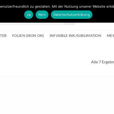
FÜR BÜROMATERIAL GEHT ES HIER ZUM BÜROPROFI SHOP
enutzerfreundlich zu gestalten. Mit der Nutzung unserer Website erklä
Ja
Nein
Datenschutzerklärung
KONTAK
STER
FOLIEN (IRON ON)
INFUSIBLE INK/SUBLIMATION
ME
Alle 7 Ergeb