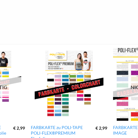
zur
zur
Wunschliste
Wunschliste
hinzufügen
hinzufügen
TIG
NI
E
FARBKARTE zu POLI-TAPE
FARBKARTE 
€
2,99
€
2,99
lie
POLI-FLEX®PREMIUM
IMAGE