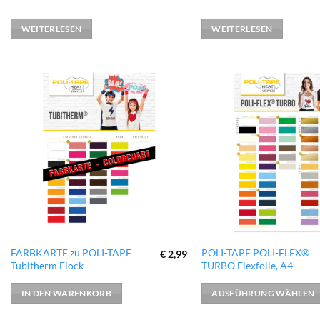
WEITERLESEN
WEITERLESEN
zur
Wunschliste
hinzufügen
Dieses
FARBKARTE zu POLI-TAPE
POLI-TAPE POLI-FLEX®
€
2,99
Tubitherm Flock
TURBO Flexfolie, A4
Produkt
weist
IN DEN WARENKORB
AUSFÜHRUNG WÄHLEN
mehrere
Varianten