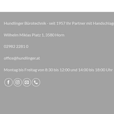
auf.
Die
Optionen
können
Hundlinger Bürotechnik - seit 1957 Ihr Partner mit Handschlag
auf
der
Wilhelm Miklas Platz 1, 3580 Horn
Produktseite
gewählt
02982 2281 0
werden
office@hundlinger.at
Montag bis Freitag von 8:30 bis 12:00 und 14:00 bis 18:00 Uhr