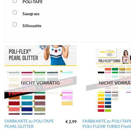
POLI-TAPE
Sawgrass
Silhouette
xTool
zur
Wunschliste
hinzufügen
NICHT VORRÄTIG
NICHT VORRÄ
FARBKARTE zu POLI-TAPE
FARBKARTE zu POLI-TAP
€
2,99
PEARL GLITTER
POLI-FLEX® TURBO Flexfo