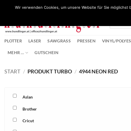
Zum
Wunschliste
Wir verwenden Cookies, um unsere Website für Sie möglichst b
Inhalt
springen
PLOTTER
LASER
SAWGRASS
PRESSEN
VINYL/POLYE
MEHR …
GUTSCHEIN
START
/
PRODUKT TURBO
/
4944 NEON RED
Aslan
Brother
Cricut