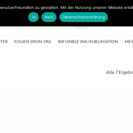
FÜR BÜROMATERIAL GEHT ES HIER ZUM BÜROPROFI SHOP
enutzerfreundlich zu gestalten. Mit der Nutzung unserer Website erklä
Ja
Nein
Datenschutzerklärung
KONTAK
STER
FOLIEN (IRON ON)
INFUSIBLE INK/SUBLIMATION
ME
Alle 7 Ergeb