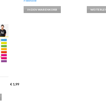
Flexfolie
IN DEN WARENKORB
WEITERLE
zur
Wunschliste
hinzufügen
€
1,99