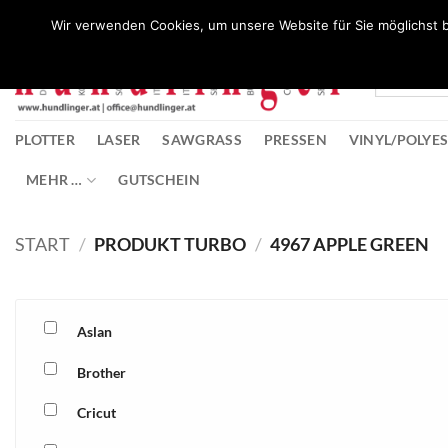
Zum
Wunschliste
Wir verwenden Cookies, um unsere Website für Sie möglichst b
Inhalt
springen
PLOTTER
LASER
SAWGRASS
PRESSEN
VINYL/POLYE
MEHR …
GUTSCHEIN
START
/
PRODUKT TURBO
/
4967 APPLE GREEN
Aslan
Brother
Cricut