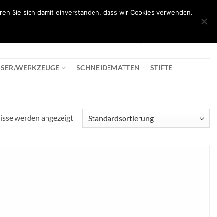
ren Sie sich damit einverstanden, dass wir Cookies verwenden.
0
T
08:30 - 18:00
+43 2982 2281
€
0,00
SSER/WERKZEUGE
SCHNEIDEMATTEN
STIFTE
nisse werden angezeigt