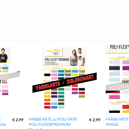
zur
zur
Wunschliste
Wunschliste
hinzufügen
hinzufügen
TIG
NI
E
FARBKARTE zu POLI-TAPE
FARBKARTE 
€
2,99
€
2,99
lie
POLI-FLEX®PREMIUM
IMAGE