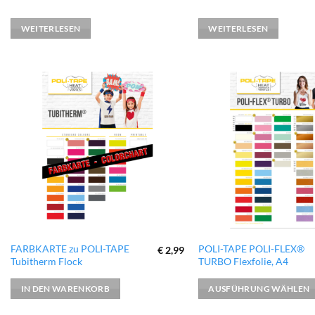
WEITERLESEN
WEITERLESEN
zur
Wunschliste
hinzufügen
Dieses
FARBKARTE zu POLI-TAPE
POLI-TAPE POLI-FLEX®
€
2,99
Tubitherm Flock
TURBO Flexfolie, A4
Produkt
weist
IN DEN WARENKORB
AUSFÜHRUNG WÄHLEN
mehrere
Varianten