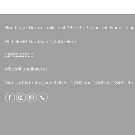
auf.
Die
Optionen
können
Hundlinger Bürotechnik - seit 1957 Ihr Partner mit Handschlag
auf
der
Wilhelm Miklas Platz 1, 3580 Horn
Produktseite
gewählt
02982 2281 0
werden
office@hundlinger.at
Montag bis Freitag von 8:30 bis 12:00 und 14:00 bis 18:00 Uhr