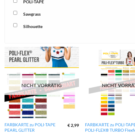
POLI-TAPE
Sawgrass
Silhouette
xTool
zur
Wunschliste
hinzufügen
NICHT VORRÄTIG
NICHT VORRÄ
FARBKARTE zu POLI-TAPE
FARBKARTE zu POLI-TAP
€
2,99
PEARL GLITTER
POLI-FLEX® TURBO Flexfo