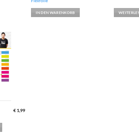
Flexfolie
IN DEN WARENKORB
WEITERLE
zur
Wunschliste
hinzufügen
€
1,99