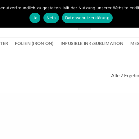
FÜR BÜROMATERIAL GEHT ES HIER ZUM BÜROPROFI SHOP
enutzerfreundlich zu gestalten. Mit der Nutzung unserer Website erklä
Ja
Nein
Datenschutzerklärung
KONTAK
STER
FOLIEN (IRON ON)
INFUSIBLE INK/SUBLIMATION
ME
Alle 7 Ergeb