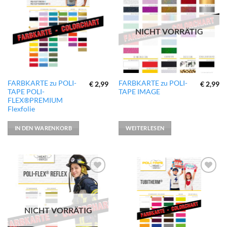
zur
zur
Wunschliste
Wunschliste
hinzufügen
hinzufügen
NICHT VORRÄTIG
FARBKARTE zu POLI-
FARBKARTE zu POLI-
€
2,99
€
2,99
TAPE POLI-
TAPE IMAGE
FLEX®PREMIUM
Flexfolie
IN DEN WARENKORB
WEITERLESEN
zur
zur
Wunschliste
Wunschliste
hinzufügen
hinzufügen
NICHT VORRÄTIG