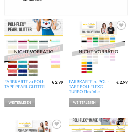
xTool
zur
zur
Wunschliste
Wunschliste
hinzufügen
hinzufügen
NICHT VORRÄTIG
NICHT VORRÄTIG
FARBKARTE zu POLI-
FARBKARTE zu POLI-
€
2,99
€
2,99
TAPE PEARL GLITTER
TAPE POLI-FLEX®
TURBO Flexfolie
WEITERLESEN
WEITERLESEN