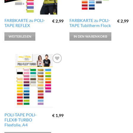
FARBKARTE zu POLI-
FARBKARTE zu POLI-
€
2,99
€
2,99
TAPE REFLEX
TAPE Tubitherm Flock
WEITERLESEN
IN DEN WARENKORB
zur
Wunschliste
hinzufügen
Dieses
POLI-TAPE POLI-
€
1,99
FLEX® TURBO
Produkt
Flexfolie, A4
weist