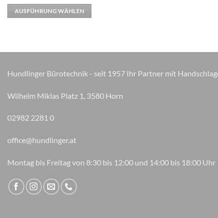
weist
AUSFÜHRUNG WÄHLEN
mehrere
Varianten
auf.
Die
Optionen
können
Hundlinger Bürotechnik - seit 1957 Ihr Partner mit Handschlag
auf
der
Wilhelm Miklas Platz 1, 3580 Horn
Produktseite
gewählt
02982 2281 0
werden
office@hundlinger.at
Montag bis Freitag von 8:30 bis 12:00 und 14:00 bis 18:00 Uhr