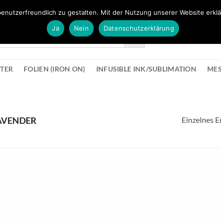
FÜR BÜROMATERIAL GEHT ES HIER ZUM BÜROPROFI SHOP
enutzerfreundlich zu gestalten. Mit der Nutzung unserer Website erklä
Ja
Nein
Datenschutzerklärung
KONTAK
STER
FOLIEN (IRON ON)
INFUSIBLE INK/SUBLIMATION
ME
Einzelnes E
AVENDER