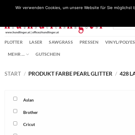
Zum
Wunschliste
Wir verwenden Cookies, um unsere Website für Sie möglichst b
Inhalt
springen
PLOTTER
LASER
SAWGRASS
PRESSEN
VINYL/POLYE
MEHR …
GUTSCHEIN
START
/
PRODUKT FARBE PEARL GLITTER
/
428 L
Aslan
Brother
Cricut