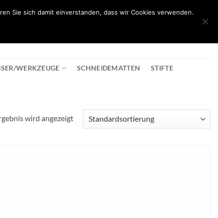
ren Sie sich damit einverstanden, dass wir Cookies verwenden.
0
T
08:30 - 18:00
+43 2982 2281
€
0,00
SSER/WERKZEUGE
SCHNEIDEMATTEN
STIFTE
rgebnis wird angezeigt