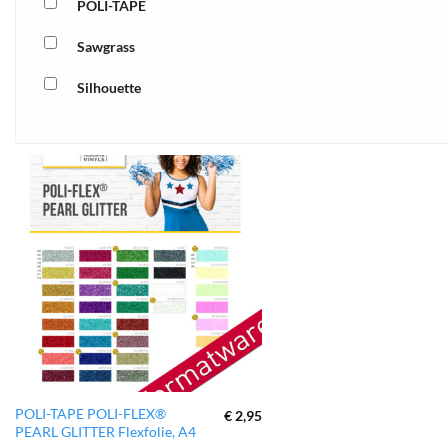
POLI-TAPE
Sawgrass
Silhouette
xTool
zur
Wunschliste
hinzufügen
Dieses
POLI-TAPE POLI-FLEX®
€
2,95
PEARL GLITTER Flexfolie, A4
Produkt