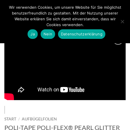
Zum
Wir verwenden Cookies, um unsere Website für Sie möglichst
0
Inhalt
benutzerfreundlich zu gestalten. Mit der Nutzung unserer
springen
Website erklären Sie sich damit einverstanden, dass wir
Cookies verwenden.
Ja
Nein
Datenschutzerklärung
zur
Wunschliste
hinzufügen
START
/
AUFBÜGELFOLIEN
POLI-TAPE POLI-FLEX® PEARL GLITTER