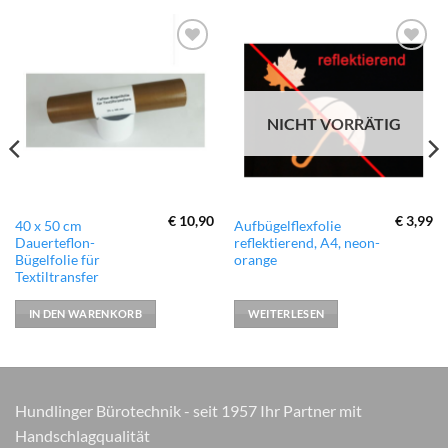
zur
zur
Wunschliste
Wunschliste
hinzufügen
hinzufügen
NICHT VORRÄTIG
€
10,90
€
3,99
40 x 50 cm
Aufbügelflexfolie
Dauerteflon-
reflektierend, A4, neon-
Bügelfolie für
orange
Textiltransfer
IN DEN WARENKORB
WEITERLESEN
Hundlinger Bürotechnik - seit 1957 Ihr Partner mit
Handschlagqualität