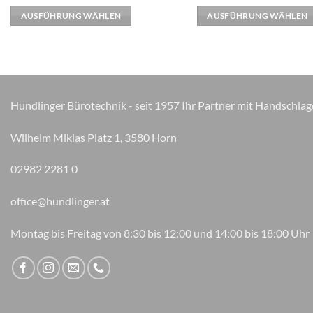
weist
weist
AUSFÜHRUNG WÄHLEN
AUSFÜHRUNG WÄHLEN
mehrere
mehrere
Varianten
Varianten
auf.
auf.
Die
Die
Optionen
Optionen
können
können
Hundlinger Bürotechnik - seit 1957 Ihr Partner mit Handschlag
auf
auf
der
der
Wilhelm Miklas Platz 1, 3580 Horn
Produktseite
Produktseite
gewählt
gewählt
02982 2281 0
werden
werden
office@hundlinger.at
Montag bis Freitag von 8:30 bis 12:00 und 14:00 bis 18:00 Uhr