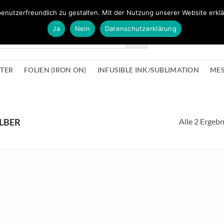
FÜR BÜROMATERIAL GEHT ES HIER ZUM BÜROPROFI SHOP
enutzerfreundlich zu gestalten. Mit der Nutzung unserer Website erklä
Ja
Nein
Datenschutzerklärung
KONTAK
STER
FOLIEN (IRON ON)
INFUSIBLE INK/SUBLIMATION
ME
Alle 2 Ergeb
ILBER