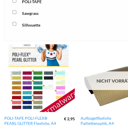
POLI-TAPE
Sawgrass
Silhouette
xTool
zur
Wunschliste
hinzufügen
NICHT VORRÄ
Dieses
Dieses
POLI-TAPE POLI-FLEX®
Aufbügelflexfolie
€
2,95
PEARL GLITTER Flexfolie, A4
Paillettenoptik, A4
Produkt
Produkt