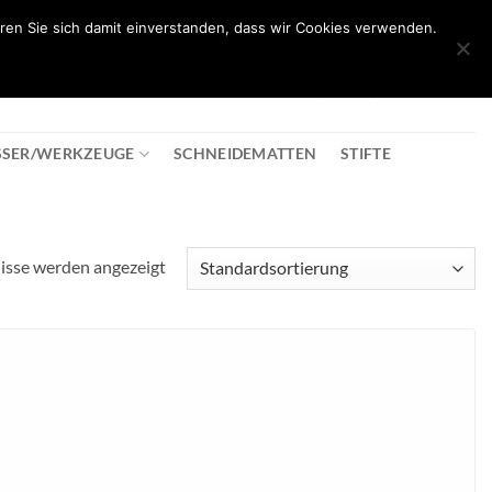
ren Sie sich damit einverstanden, dass wir Cookies verwenden.
0
T
08:30 - 18:00
+43 2982 2281
€
0,00
SSER/WERKZEUGE
SCHNEIDEMATTEN
STIFTE
nisse werden angezeigt