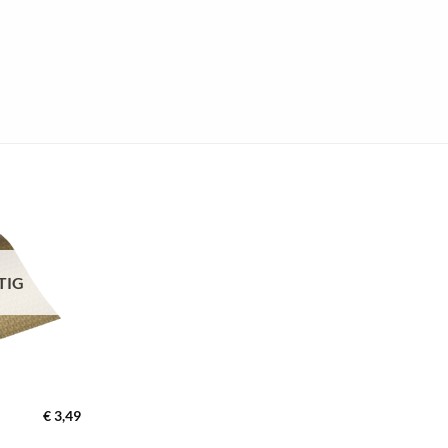
zur
Wunschliste
hinzufügen
TIG
€
3,49