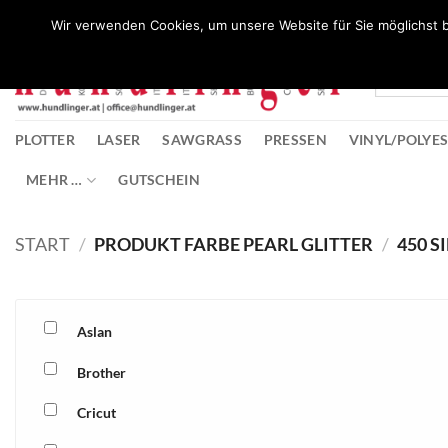
Zum
Wunschliste
Wir verwenden Cookies, um unsere Website für Sie möglichst b
Inhalt
springen
PLOTTER
LASER
SAWGRASS
PRESSEN
VINYL/POLYE
MEHR …
GUTSCHEIN
START
/
PRODUKT FARBE PEARL GLITTER
/
450 S
Aslan
Brother
Cricut