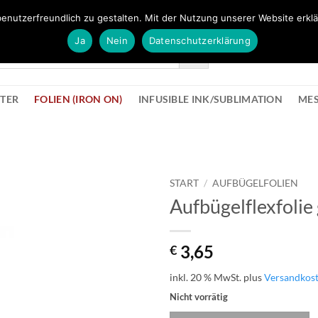
FÜR BÜROMATERIAL GEHT ES HIER ZUM BÜROPROFI SHOP
enutzerfreundlich zu gestalten. Mit der Nutzung unserer Website erklä
Ja
Nein
Datenschutzerklärung
KONTAK
STER
FOLIEN (IRON ON)
INFUSIBLE INK/SUBLIMATION
ME
START
/
AUFBÜGELFOLIEN
Aufbügelflexfolie
zur
Wunschliste
hinzufügen
3,65
€
inkl. 20 % MwSt.
plus
Versandkos
Nicht vorrätig