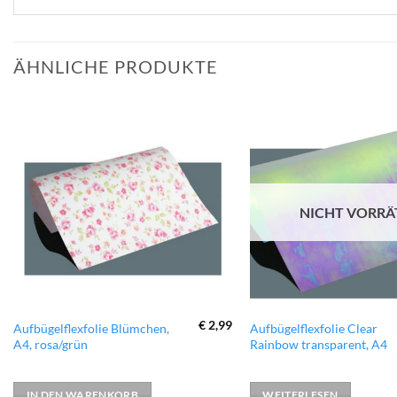
ÄHNLICHE PRODUKTE
zur
Wunschliste
hinzufügen
NICHT VORRÄ
€
2,99
Aufbügelflexfolie Blümchen,
Aufbügelflexfolie Clear
A4, rosa/grün
Rainbow transparent, A4
IN DEN WARENKORB
WEITERLESEN