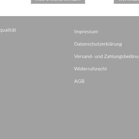
Varianten
auf.
Die
Optionen
qualität
Impressum
können
auf
Datenschutzerklärung
der
Produktseite
Versand- und Zahlungsbedin
gewählt
Widerrufsrecht
werden
AGB