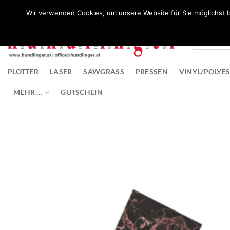
Zum
Wunschliste
Wir verwenden Cookies, um unsere Website für Sie möglichst b
Inhalt
springen
PLOTTER
LASER
SAWGRASS
PRESSEN
VINYL/POLYE
MEHR …
GUTSCHEIN