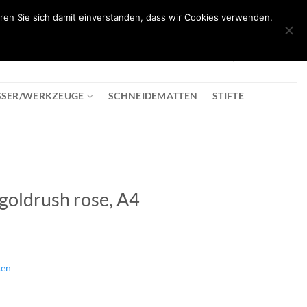
ren Sie sich damit einverstanden, dass wir Cookies verwenden.
0
T
08:30 - 18:00
+43 2982 2281
€
0,00
SSER/WERKZEUGE
SCHNEIDEMATTEN
STIFTE
 goldrush rose, A4
ten