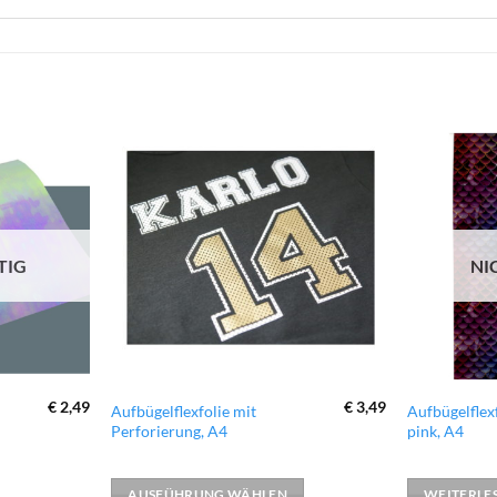
zur
zur
Wunschliste
Wunschliste
hinzufügen
hinzufügen
TIG
NI
€
2,49
€
3,49
Dieses
Aufbügelflexfolie mit
Aufbügelflex
Perforierung, A4
pink, A4
Produkt
weist
mehrere
AUSFÜHRUNG WÄHLEN
WEITERLE