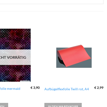
zur
zur
Wunschliste
Wunschliste
hinzufügen
hinzufügen
CHT VORRÄTIG
€
3,90
€
2,99
folie mermaid
Aufbügelflexfolie Twill rot, A4
SEN
IN DEN WARENKORB