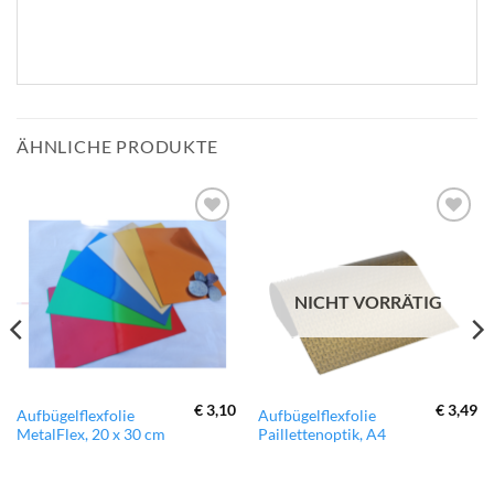
ÄHNLICHE PRODUKTE
zur
zur
Wunschliste
Wunschliste
hinzufügen
hinzufügen
NICHT VORRÄTIG
€
3,10
€
3,49
Dieses
Dieses
Aufbügelflexfolie
Aufbügelflexfolie
MetalFlex, 20 x 30 cm
Paillettenoptik, A4
Produkt
Produkt
weist
weist
mehrere
mehrere