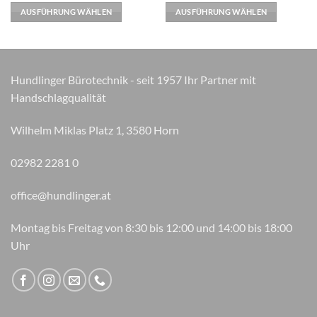
Varianten
Varianten
AUSFÜHRUNG WÄHLEN
AUSFÜHRUNG WÄHLEN
auf.
auf.
Die
Die
Optionen
Optionen
können
können
Hundlinger Bürotechnik - seit 1957 Ihr Partner mit
auf
auf
Handschlagqualität
der
der
Produktseite
Produktseite
gewählt
gewählt
Wilhelm Miklas Platz 1, 3580 Horn
werden
werden
02982 2281 0
office@hundlinger.at
Montag bis Freitag von 8:30 bis 12:00 und 14:00 bis 18:00
Uhr