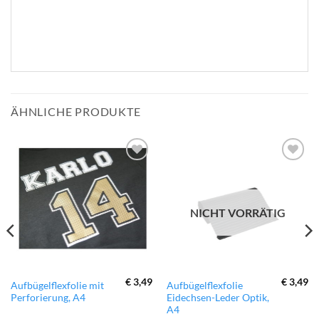
ÄHNLICHE PRODUKTE
zur
zur
Wunschliste
Wunschliste
hinzufügen
hinzufügen
NICHT VORRÄTIG
€
3,49
€
3,49
Dieses
Aufbügelflexfolie mit
Aufbügelflexfolie
Perforierung, A4
Eidechsen-Leder Optik,
Produkt
A4
weist