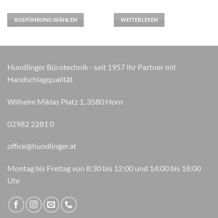
mehrere
Varianten
AUSFÜHRUNG WÄHLEN
WEITERLESEN
auf.
Die
Optionen
können
Hundlinger Bürotechnik - seit 1957 Ihr Partner mit
auf
Handschlagqualität
der
Produktseite
gewählt
Wilhelm Miklas Platz 1, 3580 Horn
werden
02982 2281 0
office@hundlinger.at
Montag bis Freitag von 8:30 bis 12:00 und 14:00 bis 18:00
Uhr