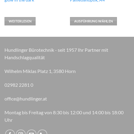
Produkt
weist
mehrere
Varianten
WEITERLESEN
AUSFÜHRUNG WÄHLEN
auf.
Die
Optionen
können
Hundlinger Bürotechnik - seit 1957 Ihr Partner mit
auf
Handschlagqualität
der
Produktseite
gewählt
Wilhelm Miklas Platz 1, 3580 Horn
werden
02982 2281 0
office@hundlinger.at
Montag bis Freitag von 8:30 bis 12:00 und 14:00 bis 18:00
Uhr