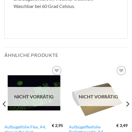
Waschbar bei 60 Grad Celsius.
ÄHNLICHE PRODUKTE
zur
zur
Wunschliste
Wunschliste
hinzufügen
hinzufügen
NICHT VORRÄTIG
NICHT VORRÄTIG
€
2,95
€
3,49
Dieses
Aufbügelfolie Flex, A4,
Aufbügelflexfolie
glow in the dark
Paillettenoptik, A4