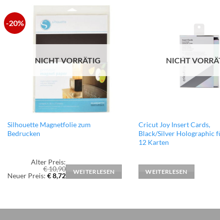
-20%
zur
Wunschliste
hinzufügen
NICHT VORRÄTIG
NICHT VORRÄ
Silhouette Magnetfolie zum
Cricut Joy Insert Cards,
Bedrucken
Black/Silver Holographic f
12 Karten
Alter Preis:
€
10,90
WEITERLESEN
WEITERLESEN
Ursprünglicher
Aktueller
Neuer Preis:
€
8,72
Preis
Preis
war:
ist:
€ 10,90
€ 8,72.