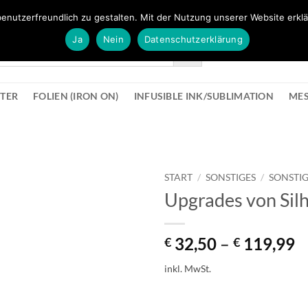
FÜR BÜROMATERIAL GEHT ES HIER ZUM BÜROPROFI SHOP
enutzerfreundlich zu gestalten. Mit der Nutzung unserer Website erklä
Ja
Nein
Datenschutzerklärung
KONTAK
STER
FOLIEN (IRON ON)
INFUSIBLE INK/SUBLIMATION
ME
START
/
SONSTIGES
/
SONSTI
Upgrades von Silh
zur
Wunschliste
hinzufügen
32,50
–
119,99
€
€
inkl. MwSt.