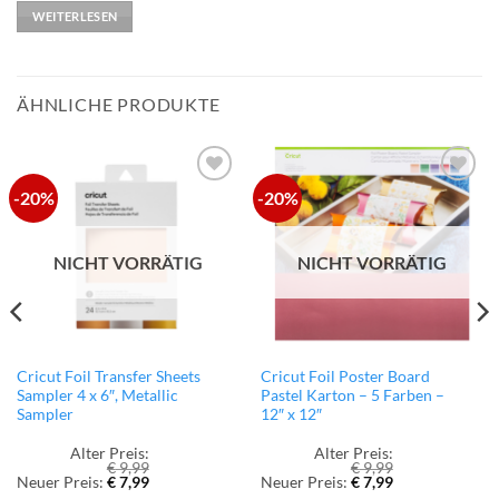
WEITERLESEN
ÄHNLICHE PRODUKTE
-20%
-20%
zur
zur
Wunschliste
Wunschliste
hinzufügen
hinzufügen
NICHT VORRÄTIG
NICHT VORRÄTIG
Cricut Foil Transfer Sheets
Cricut Foil Poster Board
Sampler 4 x 6″, Metallic
Pastel Karton – 5 Farben –
Sampler
12″ x 12″
Alter Preis:
Alter Preis:
€
9,99
€
9,99
Ursprünglicher
Aktueller
Ursprünglicher
Aktueller
Neuer Preis:
€
7,99
Neuer Preis:
€
7,99
Preis
Preis
Preis
Preis