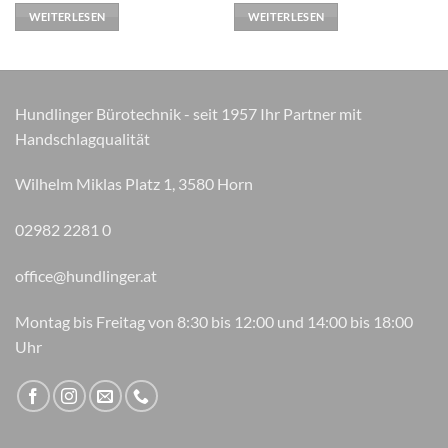
war:
ist:
war:
ist:
WEITERLESEN
WEITERLESEN
€ 9,99
€ 7,99.
€ 9,99
€ 7,99.
Hundlinger Bürotechnik - seit 1957 Ihr Partner mit
Handschlagqualität
Wilhelm Miklas Platz 1, 3580 Horn
02982 2281 0
office@hundlinger.at
Montag bis Freitag von 8:30 bis 12:00 und 14:00 bis 18:00
Uhr