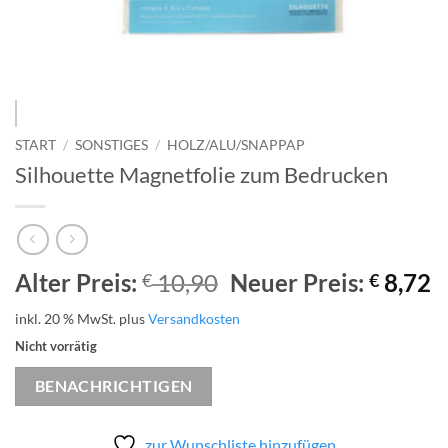
START
/
SONSTIGES
/
HOLZ/ALU/SNAPPAP
Silhouette Magnetfolie zum Bedrucken
Ursprünglicher
A
Alter Preis:
10,90
Neuer Preis:
8,72
€
€
Preis
P
inkl. 20 % MwSt.
plus
Versandkosten
war:
is
Nicht vorrätig
€ 10,90
€
BENACHRICHTIGEN
zur Wunschliste hinzufügen