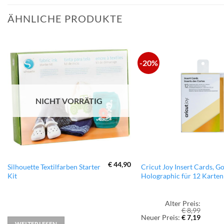
ÄHNLICHE PRODUKTE
-20%
zur
Wunschliste
hinzufügen
NICHT VORRÄTIG
€
44,90
Silhouette Textilfarben Starter
Cricut Joy Insert Cards, G
Kit
Holographic für 12 Karten
Alter Preis:
€
8,99
Ursprünglicher
Aktuell
Neuer Preis:
€
7,19
Preis
Preis
WEITERLESEN