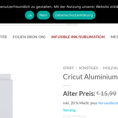
FÜR BÜROMATERIAL GEHT ES HIER ZUM BÜROPROFI SHOP
enutzerfreundlich zu gestalten. Mit der Nutzung unserer Website erklä
Ja
Nein
Datenschutzerklärung
KONTAK
STER
FOLIEN (IRON ON)
INFUSIBLE INK/SUBLIMATION
ME
START
/
SONSTIGES
/
HOLZ/A
Cricut Aluminium 
zur
Wunschliste
hinzufügen
Alter Preis:
15,99
€
inkl. 20 % MwSt.
plus
Versandkos
Vorrätig