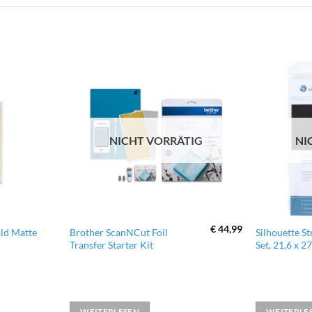
zur
zur
Wunschliste
Wunschliste
hinzufügen
hinzufügen
NICHT VORRÄTIG
NI
€
44,99
old Matte
Brother ScanNCut Foil
Silhouette S
Transfer Starter Kit
Set, 21,6 x 2
er
WEITERLESEN
WEITERLE