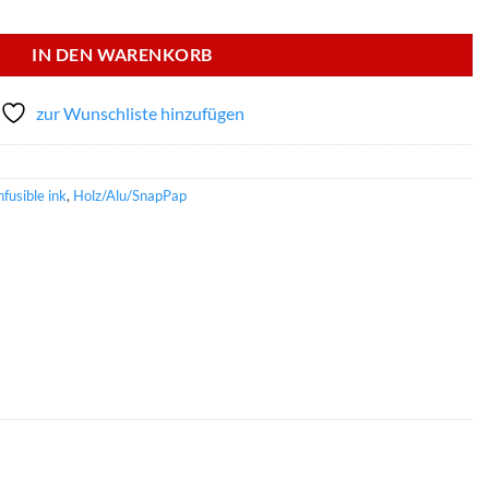
 20,3 cm 2 Stück Menge
IN DEN WARENKORB
zur Wunschliste hinzufügen
fusible ink
,
Holz/Alu/SnapPap