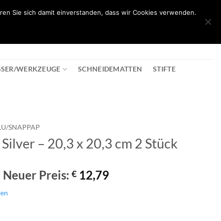
ren Sie sich damit einverstanden, dass wir Cookies verwenden.
0
T
08:30 - 18:00
+43 2982 2281
€
0,00
SSER/WERKZEUGE
SCHNEIDEMATTEN
STIFTE
LU/SNAPPAP
Silver – 20,3 x 20,3 cm 2 Stück
Ursprünglicher
Aktueller
Neuer Preis:
12,79
€
Preis
Preis
ten
war:
ist:
€ 15,99
€ 12,79.