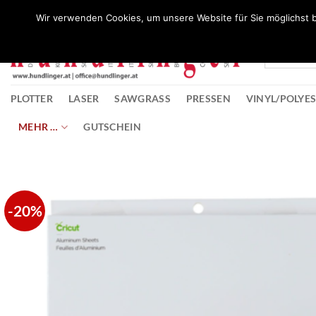
Zum
Wunschliste
Wir verwenden Cookies, um unsere Website für Sie möglichst b
Inhalt
springen
PLOTTER
LASER
SAWGRASS
PRESSEN
VINYL/POLYE
MEHR …
GUTSCHEIN
-20%