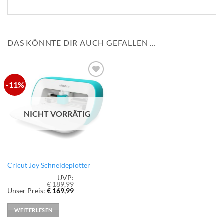
DAS KÖNNTE DIR AUCH GEFALLEN …
-11%
zur
Wunschliste
hinzufügen
NICHT VORRÄTIG
Cricut Joy Schneideplotter
UVP:
€
189,99
Ursprünglicher
Aktueller
Unser Preis:
€
169,99
Preis
Preis
war:
ist:
€ 189,99
€ 169,99.
WEITERLESEN