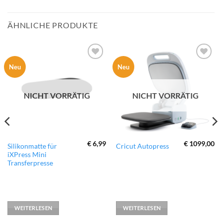
ÄHNLICHE PRODUKTE
zur
zur
Neu
Neu
Wunschliste
Wunschliste
hinzufügen
hinzufügen
NICHT VORRÄTIG
NICHT VORRÄTIG
€
6,99
€
1099,00
Silikonmatte für
Cricut Autopress
iXPress Mini
Transferpresse
WEITERLESEN
WEITERLESEN