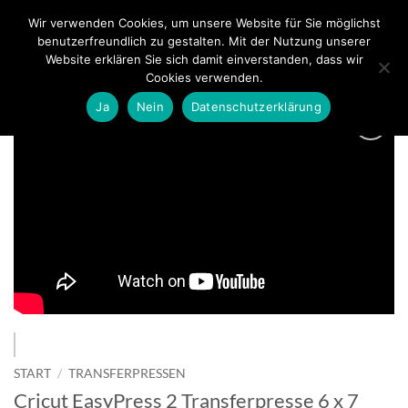
Zum
Wir verwenden Cookies, um unsere Website für Sie möglichst
0
Inhalt
benutzerfreundlich zu gestalten. Mit der Nutzung unserer
springen
Website erklären Sie sich damit einverstanden, dass wir
Cookies verwenden.
Ja
Nein
Datenschutzerklärung
zur
Wunschliste
hinzufügen
START
/
TRANSFERPRESSEN
Cricut EasyPress 2 Transferpresse 6 x 7