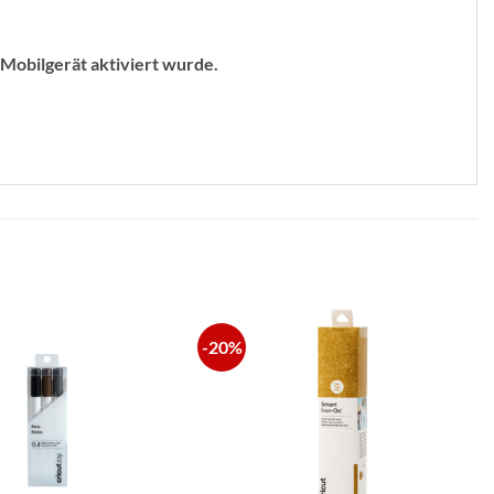
Mobilgerät aktiviert wurde.
-20%
zur
zur
Wunschliste
Wunschliste
hinzufügen
hinzufügen