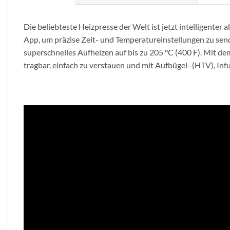
Die beliebteste Heizpresse der Welt ist jetzt intelligenter
App, um präzise Zeit- und Temperatureinstellungen zu sende
superschnelles Aufheizen auf bis zu 205 °C (400 F). Mit de
tragbar, einfach zu verstauen und mit Aufbügel- (HTV), In