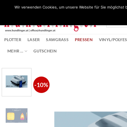
Zum
Wunschliste
Wir verwenden Cookies, um unsere Website für Sie möglichst b
Inhalt
springen
PLOTTER
LASER
SAWGRASS
PRESSEN
VINYL/POLYE
MEHR …
GUTSCHEIN
-10%