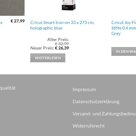
€
27,99
 x
Cricut Smart Iron-on 33 x 273 cm,
Cricut Joy Fi
holographic blue
Stifte 0,4 m
Grey
Alter Preis:
€
32,99
Ursprünglicher
Aktueller
Neuer Preis:
€
26,39
Preis
Preis
IN DEN W
war:
ist:
WEITERLESEN
€ 32,99
€ 26,39.
qualität
Impressum
Datenschutzerklärung
Versand- und Zahlungsbedin
Widerrufsrecht