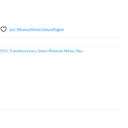
9,99
€ 179,99.
zur Wunschliste hinzufügen
2024
,
Transferpressen
,
Smart Material Aktion
,
Neu