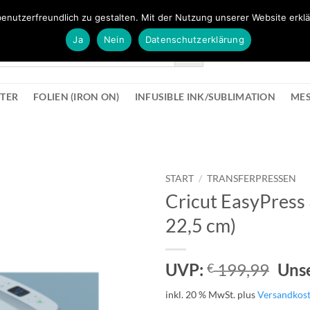
FÜR BÜROMATERIAL GEHT ES HIER ZUM BÜROPROFI SHOP
enutzerfreundlich zu gestalten. Mit der Nutzung unserer Website erklä
Ja
Nein
Datenschutzerklärung
KONTAK
STER
FOLIEN (IRON ON)
INFUSIBLE INK/SUBLIMATION
ME
START
/
TRANSFERPRESSEN
Cricut EasyPress 3
zur
22,5 cm)
Wunschliste
hinzufügen
Ursp
UVP:
199,99
Unse
€
Prei
inkl. 20 % MwSt.
plus
Versandkos
war