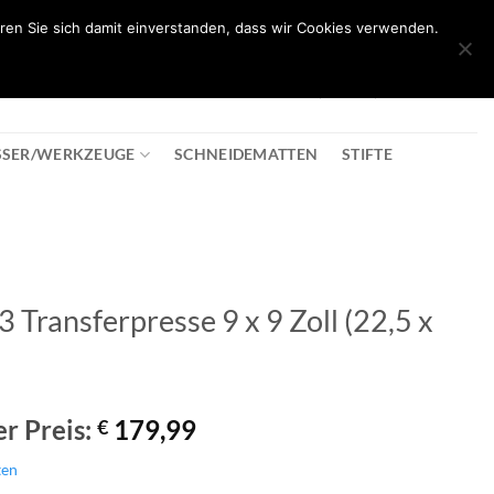
ren Sie sich damit einverstanden, dass wir Cookies verwenden.
0
T
08:30 - 18:00
+43 2982 2281
€
0,00
SSER/WERKZEUGE
SCHNEIDEMATTEN
STIFTE
 Transferpresse 9 x 9 Zoll (22,5 x
rünglicher
Aktueller
r Preis:
179,99
€
s
Preis
ten
:
ist: