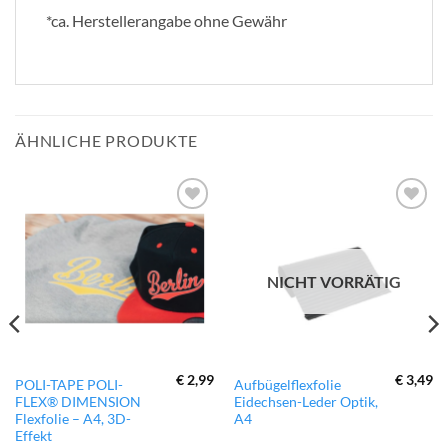
*ca. Herstellerangabe ohne Gewähr
ÄHNLICHE PRODUKTE
zur
zur
Wunschliste
Wunschliste
hinzufügen
hinzufügen
NICHT VORRÄTIG
€
2,99
€
3,49
Dieses
POLI-TAPE POLI-
Aufbügelflexfolie
FLEX® DIMENSION
Eidechsen-Leder Optik,
Produkt
Flexfolie – A4, 3D-
A4
weist
Effekt
mehrere