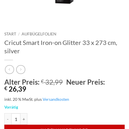
START
/
AUFBÜGELFOLIEN
Cricut Smart Iron-on Glitter 33 x 273 cm,
silver
Ursprünglicher
Alter Preis:
32,99
Neuer Preis:
€
Aktueller
Preis
26,39
€
Preis
war:
inkl. 20 % MwSt.
plus
Versandkosten
ist:
€ 32,99
Vorrätig
€ 26,39.
Cricut Smart Iron-on Glitter 33 x 273 cm, silver Menge