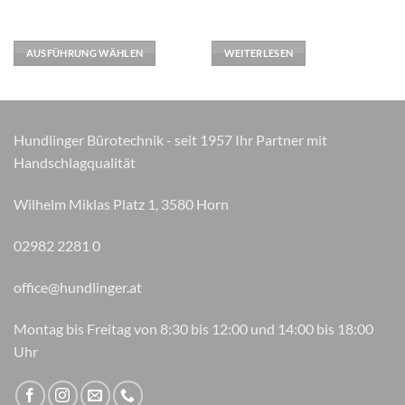
Varianten
auf.
AUSFÜHRUNG WÄHLEN
WEITERLESEN
Die
Optionen
können
auf
der
Hundlinger Bürotechnik - seit 1957 Ihr Partner mit
Produktseite
Handschlagqualität
gewählt
werden
Wilhelm Miklas Platz 1, 3580 Horn
02982 2281 0
office@hundlinger.at
Montag bis Freitag von 8:30 bis 12:00 und 14:00 bis 18:00
Uhr