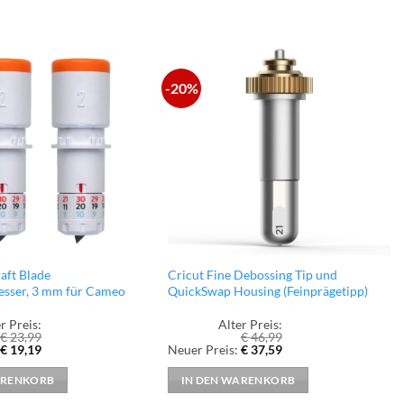
-20%
zur
zur
Wunschliste
Wunschliste
hinzufügen
hinzufügen
raft Blade
Cricut Fine Debossing Tip und
esser, 3 mm für Cameo
QuickSwap Housing (Feinprägetipp)
r Preis:
Alter Preis:
€
23,99
€
46,99
er
Aktueller
Ursprünglicher
Aktueller
€
19,19
Neuer Preis:
€
37,59
Preis
Preis
Preis
ist:
war:
ist:
ARENKORB
IN DEN WARENKORB
€ 19,19.
€ 46,99
€ 37,59.