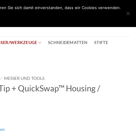
ren Sie sich damit einverstanden, dass wir Cookies verwenden.
0
T
08:30 - 18:00
+43 2982 2281
€
0,00
SSER/WERKZEUGE
SCHNEIDEMATTEN
STIFTE
/
MESSER UND TOOLS
 Tip + QuickSwap™ Housing /
ten