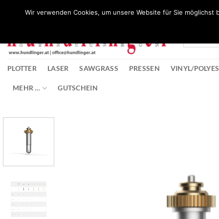
Zum
Wunschliste
Wir verwenden Cookies, um unsere Website für Sie möglichst b
Inhalt
springen
PLOTTER
LASER
SAWGRASS
PRESSEN
VINYL/POLYE
MEHR …
GUTSCHEIN