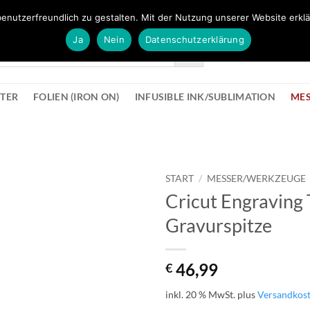
FÜR BÜROMATERIAL GEHT ES HIER ZUM BÜROPROFI SHOP
enutzerfreundlich zu gestalten. Mit der Nutzung unserer Website erklä
Ja
Nein
Datenschutzerklärung
KONTAK
STER
FOLIEN (IRON ON)
INFUSIBLE INK/SUBLIMATION
ME
START
/
MESSER/WERKZEUGE
Cricut Engraving
zur
Gravurspitze
Wunschliste
hinzufügen
46,99
€
inkl. 20 % MwSt.
plus
Versandkos