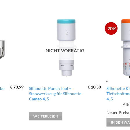
-20%
zur
zur
Wunschliste
Wunschliste
hinzufügen
hinzufügen
NICHT VORRÄTIG
€
73,99
€
10,50
mbo
Silhouette Punch Tool –
Silhouette K
Stanzwerkzeug für Silhouette
Tiefschnittm
Cameo 4, 5
4, 5
Alte
Ursprünglich
Neuer Preis:
Preis
WEITERLESEN
war:
IN DEN W
€ 23,99