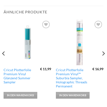
ÄHNLICHE PRODUKTE
zur
zur
Wunschliste
Wunschliste
hinzufügen
hinzufügen
€
11,99
€
16,99
Cricut Plotterfolie
Cricut Plotterfolie
Premium Vinyl
Premium Vinyl™
Glänzend Summer
Suburbia Sampler,
Sampler
Holographic Threads
Permanent
IN DEN WARENKORB
IN DEN WARENKORB