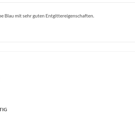
e Blau mit sehr guten Entgittereigenschaften.
zur
Wunschliste
hinzufügen
TIG