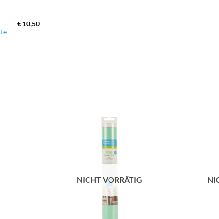
€
10,50
tte
zur
zur
Wunschliste
Wunschliste
hinzufügen
hinzufügen
NICHT VORRÄTIG
NI