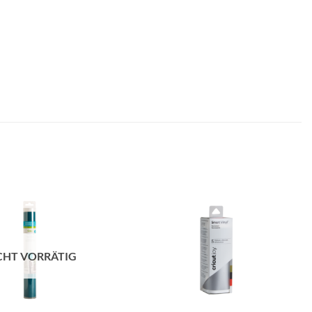
zur
zur
Wunschliste
Wunschliste
hinzufügen
hinzufügen
CHT VORRÄTIG