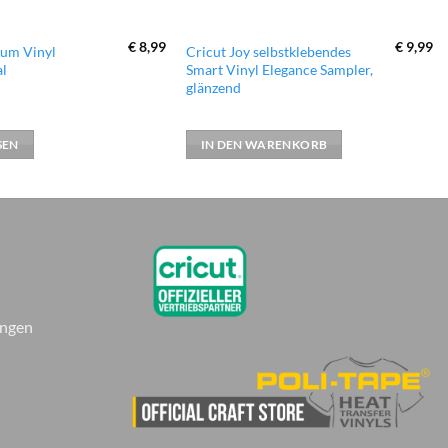
€
8,99
€
9,99
ium Vinyl
Cricut Joy selbstklebendes
al
Smart Vinyl Elegance Sampler,
glänzend
SEN
IN DEN WARENKORB
ungen