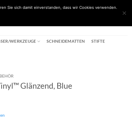
ren Sie sich damit einverstanden, dass wir Cookies verwenden.
0
T
08:30 - 18:00
+43 2982 2281
€
0,00
SSER/WERKZEUGE
SCHNEIDEMATTEN
STIFTE
UBEHÖR
inyl™ Glänzend, Blue
ten