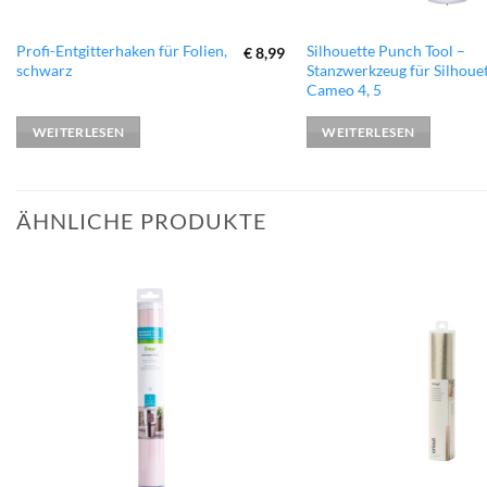
Profi-Entgitterhaken für Folien,
Silhouette Punch Tool –
€
8,99
schwarz
Stanzwerkzeug für Silhoue
Cameo 4, 5
WEITERLESEN
WEITERLESEN
ÄHNLICHE PRODUKTE
zur
Wunschliste
hinzufügen