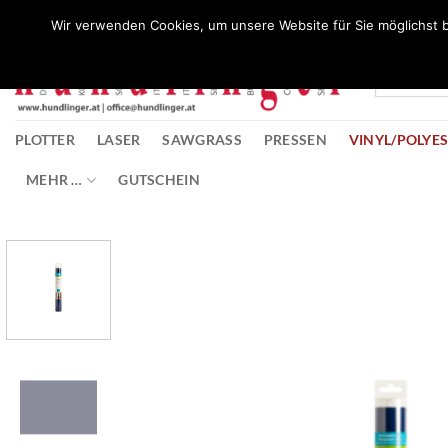
Zum
Wunschliste
Wir verwenden Cookies, um unsere Website für Sie möglichst b
Inhalt
springen
PLOTTER
LASER
SAWGRASS
PRESSEN
VINYL/POLYE
MEHR …
GUTSCHEIN