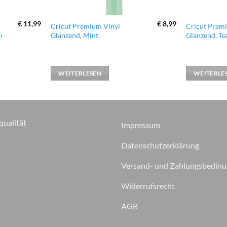
€
11,99
€
8,99
Cricut Premium Vinyl
Cricut Prem
m
Glänzend, Mint
Glänzend, Te
WEITERLESEN
WEITERLE
qualität
Impressum
Datenschutzerklärung
Versand- und Zahlungsbedin
Widerrufsrecht
AGB