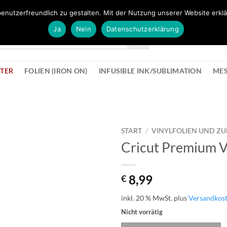
FÜR BÜROMATERIAL GEHT ES HIER ZUM BÜROPROFI SHOP
enutzerfreundlich zu gestalten. Mit der Nutzung unserer Website erklä
Ja
Nein
Datenschutzerklärung
KONTAK
STER
FOLIEN (IRON ON)
INFUSIBLE INK/SUBLIMATION
ME
START
/
VINYLFOLIEN UND Z
Cricut Premium V
zur
Wunschliste
hinzufügen
8,99
€
inkl. 20 % MwSt.
plus
Versandkos
Nicht vorrätig