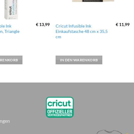
€
13,99
€
11,99
ble Ink
Cricut Infusible Ink
n, Triangle
Einkaufstasche 48 cm x 35,5
cm
ARENKORB
IN DEN WARENKORB
ungen