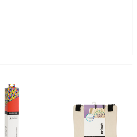
zur
zur
Wunschliste
Wunschliste
hinzufügen
hinzufügen