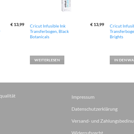
€
13,99
€
13,99
Cricut Infusible Ink
Cricut Infusi
y
Transferbogen, Black
Transferboge
Botanicals
Brights
WEITERLESEN
IN DEN W
qualität
Impressum
Datenschutzerklärung
Versand- und Zahlungsbedin
Widerrufsrecht