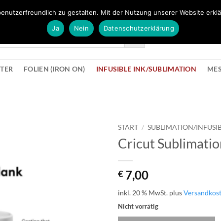
FÜR BÜROMATERIAL GEHT ES HIER ZUM BÜROPROFI SHOP
enutzerfreundlich zu gestalten. Mit der Nutzung unserer Website erklä
Ja
Nein
Datenschutzerklärung
KONTAK
STER
FOLIEN (IRON ON)
INFUSIBLE INK/SUBLIMATION
ME
START
/
SUBLIMATION/INFUSIB
Cricut Sublimatio
zur
Wunschliste
hinzufügen
7,00
€
inkl. 20 % MwSt.
plus
Versandkos
Nicht vorrätig