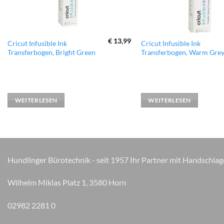
€
13,99
Cricut Infusible Ink
Cricut Infusible Ink
Transferbogen, Bright Green
Transferbogen, Warm Gre
WEITERLESEN
WEITERLESEN
Hundlinger Bürotechnik - seit 1957 Ihr Partner mit Handschlag
Wilhelm Miklas Platz 1, 3580 Horn
02982 2281 0