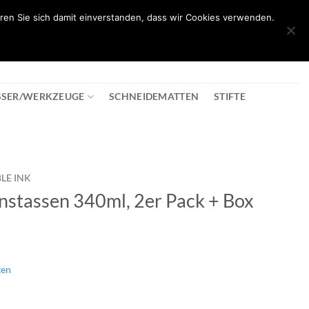
ren Sie sich damit einverstanden, dass wir Cookies verwenden.
0
T
08:30 - 18:00
+43 2982 2281
€
0,00
SSER/WERKZEUGE
SCHNEIDEMATTEN
STIFTE
LE INK
nstassen 340ml, 2er Pack + Box
ten