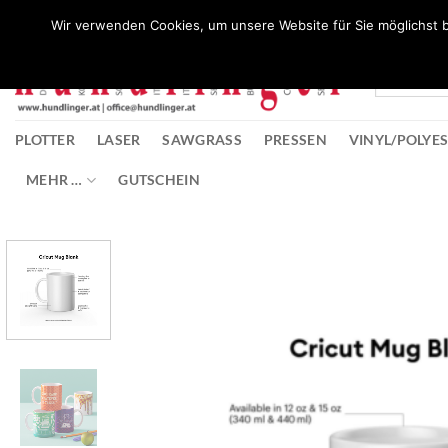
Zum
Wunschliste
Wir verwenden Cookies, um unsere Website für Sie möglichst b
Inhalt
springen
PLOTTER
LASER
SAWGRASS
PRESSEN
VINYL/POLYE
MEHR …
GUTSCHEIN