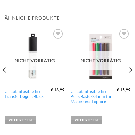
ÄHNLICHE PRODUKTE
zur
zur
Wunschliste
Wunschliste
hinzufügen
hinzufügen
NICHT VORRÄTIG
NICHT VORRÄTIG
€
13,99
€
15,99
Cricut Infusible Ink
Cricut Infusible Ink
Transferbogen, Black
Pens Basic 0,4 mm für
Maker und Explore
WEITERLESEN
WEITERLESEN