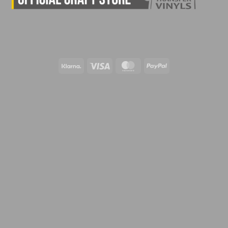
Klarna
Visa
MasterCard
PayPal