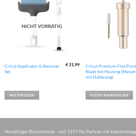
zur
Wunschliste
hinzufügen
NICHT VORRÄTIG
€
21,99
Cricut Applicator & Remover
Cricut Premium Fine Poin
Set
Blade mit Housing (Messer
mit Halterung)
WEITERLESEN
IN DEN WARENKORB
Hundlinger Bürotechnik - seit 1957 Ihr Partner mit Handschlag