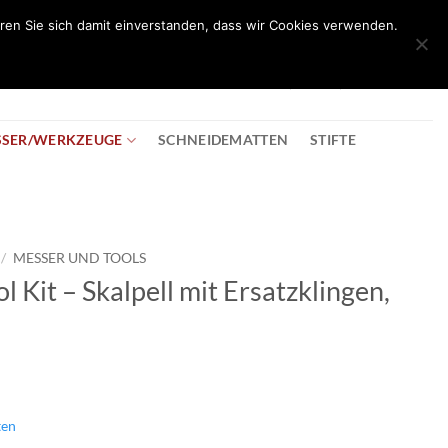
ren Sie sich damit einverstanden, dass wir Cookies verwenden.
0
T
08:30 - 18:00
+43 2982 2281
€
0,00
SSER/WERKZEUGE
SCHNEIDEMATTEN
STIFTE
/
MESSER UND TOOLS
 Kit – Skalpell mit Ersatzklingen,
ten