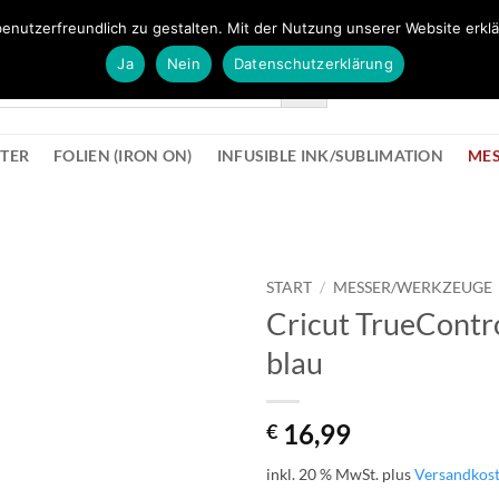
FÜR BÜROMATERIAL GEHT ES HIER ZUM BÜROPROFI SHOP
enutzerfreundlich zu gestalten. Mit der Nutzung unserer Website erklä
Ja
Nein
Datenschutzerklärung
KONTAK
STER
FOLIEN (IRON ON)
INFUSIBLE INK/SUBLIMATION
ME
START
/
MESSER/WERKZEUGE
Cricut TrueControl
zur
blau
Wunschliste
hinzufügen
16,99
€
inkl. 20 % MwSt.
plus
Versandkos