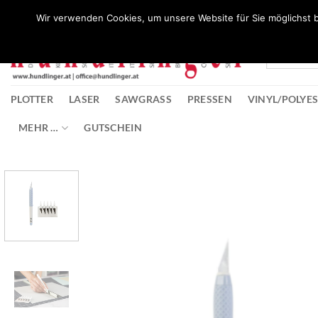
Zum
Wunschliste
Wir verwenden Cookies, um unsere Website für Sie möglichst b
Inhalt
springen
PLOTTER
LASER
SAWGRASS
PRESSEN
VINYL/POLYE
MEHR …
GUTSCHEIN