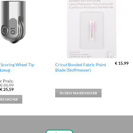
zur
zur
Wunschliste
Wunschliste
hinzufügen
hinzufügen
€
15,99
e Scoring Wheel Tip
Cricut Bonded Fabric Point
rkzeug
Blade (Stoffmesser)
r Preis:
€
31,99
er
Aktueller
€
25,59
Preis
IN DEN WARENKORB
ist:
ARENKORB
€ 25,59.