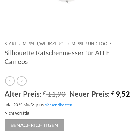
START
/
MESSER/WERKZEUGE
/
MESSER UND TOOLS
Silhouette Ratschenmesser für ALLE
Cameos
Ursprünglicher
A
Alter Preis:
11,90
Neuer Preis:
9,52
€
€
Preis
P
inkl. 20 % MwSt.
plus
Versandkosten
war:
is
Nicht vorrätig
€ 11,90
€
BENACHRICHTIGEN