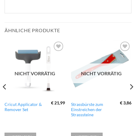
ÄHNLICHE PRODUKTE
zur
zur
Wunschliste
Wunschliste
hinzufügen
hinzufügen
NICHT VORRÄTIG
NICHT VORRÄTIG
€
21,99
€
3,86
Cricut Applicator &
Strassbürste zum
Remover Set
Einstreichen der
Strasssteine